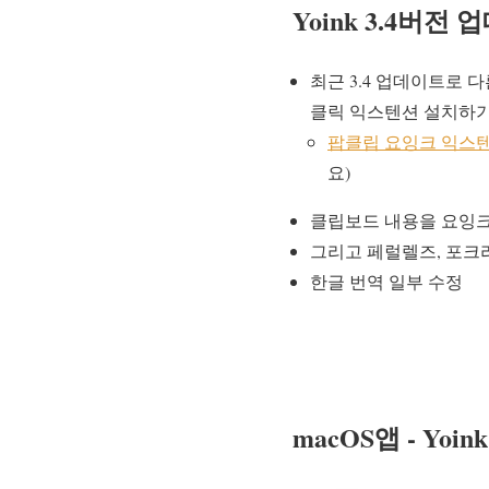
Yoink 3.4버전 업
최근 3.4 업데이트로 
클릭 익스텐션 설치하
팝클립 요잉크 익스
요)
클립보드 내용을 요잉
그리고 페럴렐즈, 포크
한글 번역 일부 수정
macOS앱 - Yo