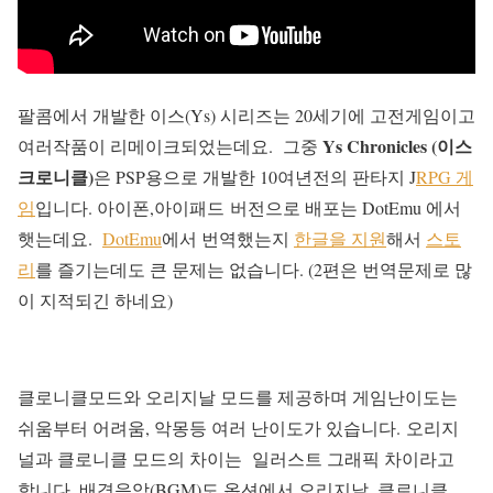
팔콤에서 개발한 이스(Ys) 시리즈는 20세기에 고전게임이고
Ys Chronicles (이스
여러작품이 리메이크되었는데요.
그중
크로니클)
은 PSP용으로 개발한 10여년전의 판타지 J
RPG 게
임
입니다. 아이폰,아이패드 버전으로 배포는 DotEmu 에서
햇는데요.
DotEmu
에서 번역했는지
한글을 지원
해서
스토
리
를 즐기는데도 큰 문제는 없습니다. (2편은 번역문제로 많
이 지적되긴 하네요)
클로니클모드와 오리지날 모드를 제공하며 게임난이도는
쉬움부터 어려움, 악몽등 여러 난이도가 있습니다. 오리지
널과 클로니클 모드의 차이는
일러스트 그래픽 차이라고
합니다. 배경음악(BGM)도 옵션에서 오리지날, 클로니클,