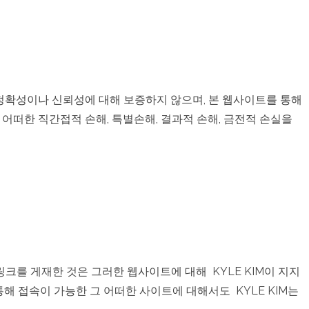
정확성이나 신뢰성에 대해 보증하지 않으며, 본 웹사이트를 통해
어떠한 직간접적 손해, 특별손해, 결과적 손해, 금전적 손실을
링크를 게재한 것은 그러한 웹사이트에 대해 KYLE KIM이 지지
 접속이 가능한 그 어떠한 사이트에 대해서도 KYLE KIM는