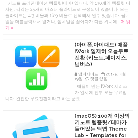
키노트 프리젠테이션 템플릿(테마) 입니다. 약 130개의 템플릿 디
깔
자인, 각각은 25개의 마스터 슬라이드로 구성되어 있습니다. 모든
끔
한
슬라이드는 4:3 비율과 16:9 비율로 선택해서 열수 있습니다. 썸네
디
일을 더블클릭해서 열거나, 썸네일을 끌어다가 다른 위치에…
더 읽
자
기 »
인
의
키
노
(아이폰,아이패드) 애플
트
iWork 일제히 오늘무료
템
플
전환 (키노트,페이지스,
릿,
넘버스)
테
마
로
앱피사이드
2017년 4월
가
(아
19일
댓글 없음
득
이
애플이 만든 iWork 시리즈
한
폰,
가 일시에 전부 오늘 무료입
마
아
스
이
니다. 완전한 무료전환이라고 하는 군요
터
패
슬
드)
라
애
(macOS) 100개 이상의
이
플
드
iWork
키노트 템플릿/테마가
Themes
일
들어있는 맥앱 Theme
Mill
제
–
히
Lab – Templates for