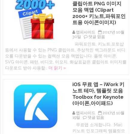
인
클립아트 PNG 이미지
템
모음 맥앱 (Clipart
플
릿
2000+ 키노트,파워포인
(키
트용 아이콘이미지)
노
트/
앱피사이드
2017년 10월
페
Mac
30일
댓글 없음
이
앱:
지
파워포인트, 키노트,포토샵
2000
스
등에서 사용할 수 있는 PNG 클립아트, 추상적인 백그라운드 비디
개
테
이
마
오를 다운받을 수 있는 컬렉션 모음 맥앱입니다. 플랫 아이콘,
상
모
SVG 아이콘, 패턴, 비디오, 이모지, 화살표같은 클립아트 이미지를
의
음
다운로드 받아 사용할…
더 읽기 »
클
맥
립
앱
아
추
트
천)
iOS 무료 앱 – iWork 키
PNG
에
노트 테마, 템플릿 모음
이
미
Toolbox for Keynote
지
(아이폰,아이패드)
모
음
맥
앱피사이드
2017년 10월
앱
iOS
19일
댓글 없음
(Clipart
무
무료앱 소개합니다. Mac
2000+
료
키노트 인포그래픽 템플릿으
키
앱