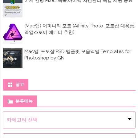
이제 안녕 Pixa… 맥북,아이맥 사진관리 맥앱 지원 종료
for
Keynote
(키
노
트
테
(Mac앱) 어피니티 포토 (Affinity Photo ,포토샵 대용품,
마
맥앱스토어 에디터 추천)
추
천)
에
Mac앱: 포토샵 PSD 템플릿 모음맥앱 Templates for
Photoshop by GN
광고
분류메뉴
분
류
메
뉴