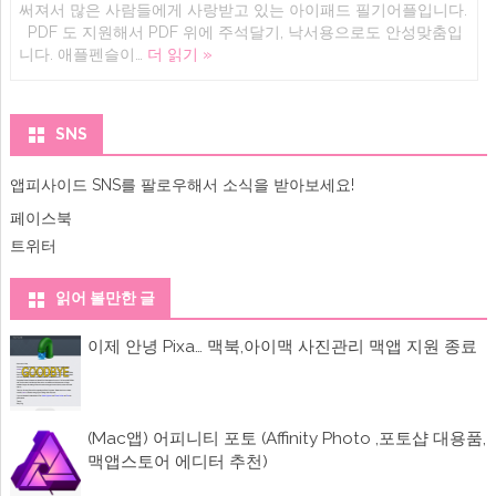
(iOS)
써져서 많은 사람들에게 사랑받고 있는 아이패드 필기어플입니다.
아
PDF 도 지원해서 PDF 위에 주석달기, 낙서용으로도 안성맞춤입
이
니다. 애플펜슬이…
더 읽기 »
폰,
아
이
패
드
SNS
필
기,
노
앱피사이드 SNS를 팔로우해서 소식을 받아보세요!
트
어
페이스북
플
굳
트위터
노
트
4(
읽어 볼만한 글
GoodNotes
4
–
이제 안녕 Pixa… 맥북,아이맥 사진관리 맥앱 지원 종료
메
모
와
PDF
,
애
(Mac앱) 어피니티 포토 (Affinity Photo ,포토샵 대용품,
플
맥앱스토어 에디터 추천)
펜
슬