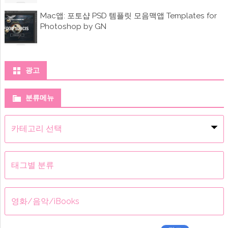
지
원
Mac앱: 포토샵 PSD 템플릿 모음맥앱 Templates for
굿
Photoshop by GN
노
트
4,
추
천
앱)
광고
에
분류메뉴
분
류
메
뉴
태그별 분류
영화/음악/iBooks