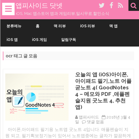
앱피사이드 닷넷
☰
iOS, Mac 앱스토어 앱과 게임리뷰,일시무료,할인소식
내
용
분류메뉴
홈
맥 리뷰
iOS 리뷰
맥 앱
으
로
iOS 앱
iOS 게임
알림구독
건
너
띄
ocr
태그 글 모음
기
오늘의 앱 (iOS)아이폰,
아이패드 필기,노트 어플
굳노트 4( GoodNotes
4 – 메모와 PDF ,애플펜
슬지원 굿노트 4, 추천
앱)
앱피사이드
2018년 3월 4
오
일
댓글 없음
늘
아이폰,아이패드 필기용 노트앱 굿노트 4입니다. 애플펜슬이 지
의
원 되고, 필기획보정기능이 있어서 노트앱중에는 글자가 깔끔하게
앱