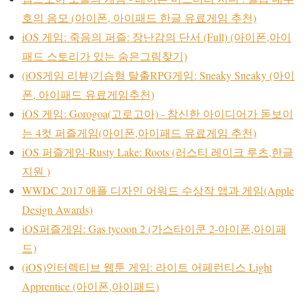
호의 음모 (아이폰, 아이패드 한글 유료게임 추천)
iOS 게임: 죽음의 퍼즐: 장난감의 단서 (Full) (아이폰,아이
패드 스토리가 있는 숨은그림찾기)
(iOS게임 리뷰)기습형 탈출RPG게임: Sneaky Sneaky (아이
폰, 아이패드 유료게임추천)
iOS 게임: Gorogoa(고로고아) - 참신한 아이디어가 돋보이
는 4컷 퍼즐게임(아이폰,아이패드 유료게임 추천)
iOS 퍼즐게임-Rusty Lake: Roots (러스티 레이크 루츠,한글
지원 )
WWDC 2017 애플 디자인 어워드 수상작 앱과 게임(Apple
Design Awards)
iOS퍼즐게임: Gas tycoon 2 (가스타이쿤 2-아이폰,아이패
드)
(iOS)인터렉티브 웹툰 게임: 라이트 어페런티스 Light
Apprentice (아이폰,아이패드)