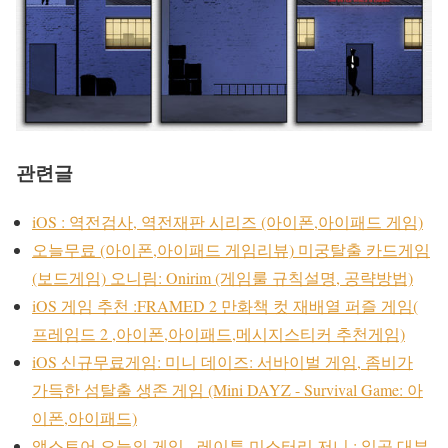
관련글
iOS : 역전검사, 역전재판 시리즈 (아이폰,아이패드 게임)
오늘무료 (아이폰,아이패드 게임리뷰) 미궁탈출 카드게임
(보드게임) 오니림: Onirim (게임룰 규칙설명, 공략방법)
iOS 게임 추천 :FRAMED 2 만화책 컷 재배열 퍼즐 게임(
프레임드 2 ,아이폰,아이패드,메시지스티커 추천게임)
iOS 신규무료게임: 미니 데이즈: 서바이벌 게임, 좀비가
가득한 섬탈출 생존 게임 (Mini DAYZ - Survival Game: 아
이폰,아이패드)
앱스토어 오늘의 게임 - 레이튼 미스터리 저니 : 일곱 대부