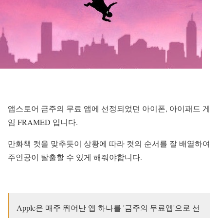
앱스토어
금주의 무료 앱
에 선정되었던 아이폰, 아이패드 게
임 FRAMED 입니다.
만화책 컷을 맞추듯이 상황에 따라 컷의 순서를 잘 배열하여
주인공이 탈출할 수 있게 해줘야합니다.
Apple은 매주 뛰어난 앱 하나를 '금주의 무료앱'으로 선