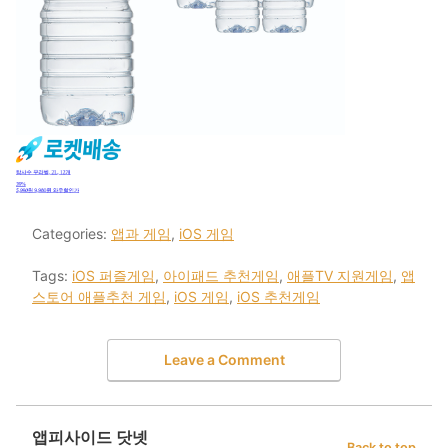
Categories:
앱과 게임
,
iOS 게임
Tags:
iOS 퍼즐게임
,
아이패드 추천게임
,
애플TV 지원게임
,
앱
스토어 애플추천 게임
,
iOS 게임
,
iOS 추천게임
Leave a Comment
앱피사이드 닷넷
Back to top