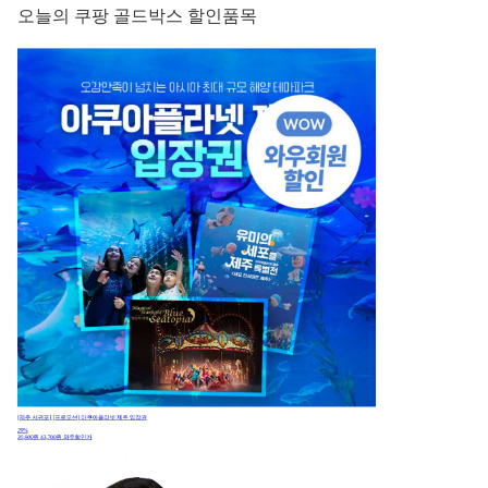
오늘의 쿠팡 골드박스 할인품목