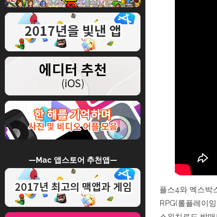
—Mac 앱스토어 추천앱—
플스4와 엑스박스
RPG(롤플레이
스위치로도 발매한