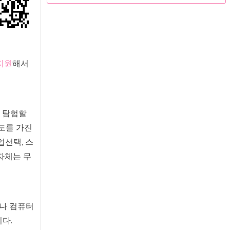
지원
해서
 탐험할
도를 가진
업선택, 스
자체는 무
거나 컴퓨터
다.