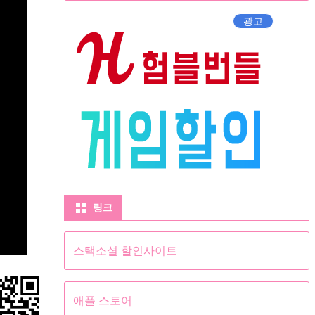
광고
링크
스택소셜 할인사이트
애플 스토어