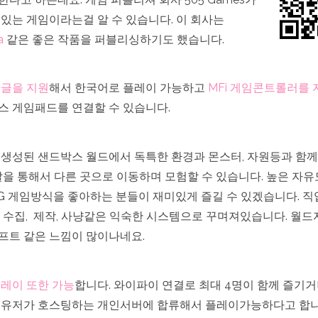
있는 게임이라는걸 알 수 있습니다. 이 회사는
a
같은 좋은 작품을 퍼블리싱하기도 했습니다.
글을 지원
해서 한국어로 플레이 가능하고
MFi 게임콘트롤러를 
스 게임패드를 연결할 수 있습니다.
생성된 샌드박스 월드에서 독특한 환경과 몬스터, 자원등과 함께
탈을 통해서 다른 곳으로 이동하며 모험할 수 있습니다. 높은 자유
G 게임방식을 좋아하는 분들이 재미있게 즐길 수 있겠습니다. 직
 수집, 제작, 사냥같은 익숙한 시스템으로 꾸며져있습니다. 월드
프트 같은 느낌이 많이나네요.
레이 또한 가능
합니다. 와이파이 연결로 최대 4명이 함께 즐기
 유저가 호스팅하는 개인서버에 합류해서 플레이가능하다고 합니