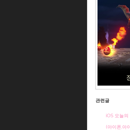
관련글
iOS 오늘
(아이폰,아이