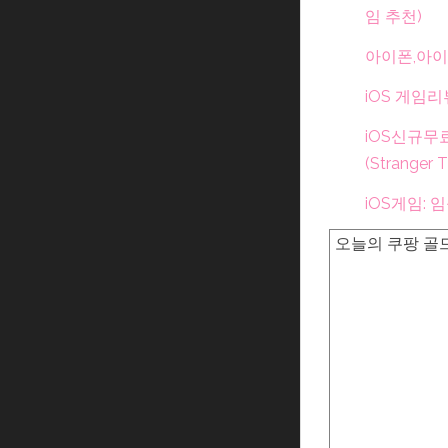
임 추천)
아이폰,아이
iOS 게임리
iOS신규무
(Stranger
iOS게임: 
오늘의 쿠팡 골