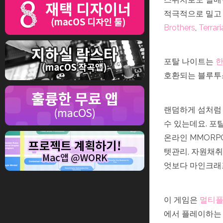
적극적으로 밀고 
Brothers
,
Terrari
포탈 나이트는
한
호환되는 블루투
랜덤하게 섬처럼 
수 있는데요. 포
온라인 MMORP
텟관리, 자원채취
엇보다 마인크래
이 게임은
멀티플
에서 플레이하는