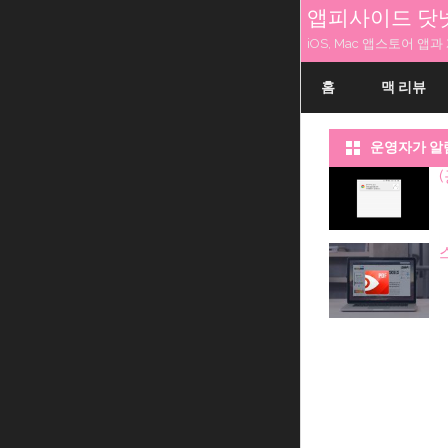
앱피사이드 닷
iOS, Mac 앱스토어 
홈
맥 리뷰
운영자가 알