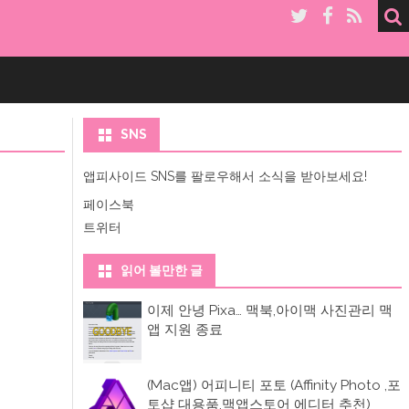
SNS
앱피사이드 SNS를 팔로우해서 소식을 받아보세요!
페이스북
트위터
읽어 볼만한 글
이제 안녕 Pixa… 맥북,아이맥 사진관리 맥
앱 지원 종료
(Mac앱) 어피니티 포토 (Affinity Photo ,포
토샵 대용품,맥앱스토어 에디터 추천)