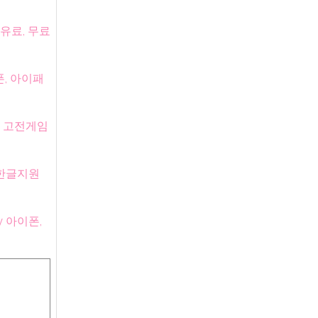
 유료, 무료
폰, 아이패
패드 고전게임
드 한글지원
y 아이폰,