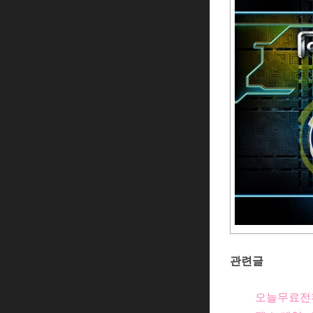
관련글
오늘무료전환(