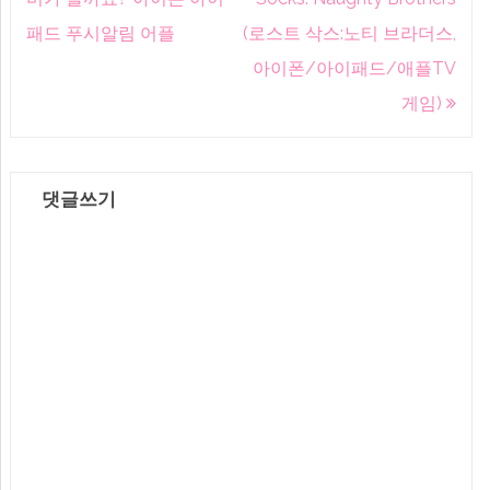
비
패드 푸시알림 어플
(로스트 삭스:노티 브라더스,
게
아이폰/아이패드/애플TV
이
게임)
션
댓글쓰기