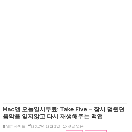
Mac앱 오늘일시무료: Take Five – 잠시 멈췄던
음악을 잊지않고 다시 재생해주는 맥앱
Mac
앱피사이드
2017년 12월 2일
댓글 없음
앱