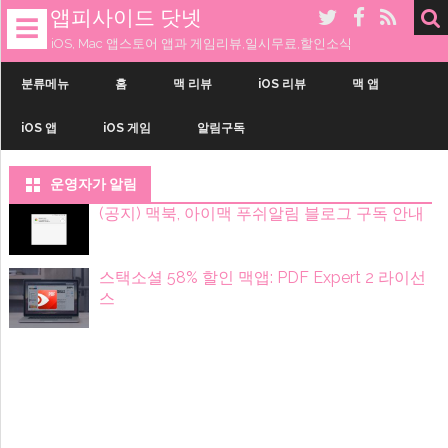
앱피사이드 닷넷
☰
iOS, Mac 앱스토어 앱과 게임리뷰,일시무료,할인소식
내
용
분류메뉴
홈
맥 리뷰
iOS 리뷰
맥 앱
으
로
iOS 앱
iOS 게임
알림구독
건
너
띄
기
운영자가 알림
(공지) 맥북, 아이맥 푸쉬알림 블로그 구독 안내
스택소셜 58% 할인 맥앱: PDF Expert 2 라이선
스