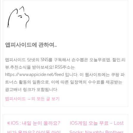
앱피사이드에 관하여..
앱피사이드 닷넷의 SNS를 구독해서 손수뽑은 오늘무료앱, 할인,리
뷰,추천소식을 받아보세요! RSS주소는
https://www.appicide.net/feed 입니다. 이 웹사이트에는 쿠팡 파
트너스 활동의 일환으로, 이에 따른 일정액의 수수료를 제공받는
광고배너 링크가 포함됩니다.
앱피사이드
→
의 모든 글 보기
글
iOS : 내일 눈이 올까요?
iOS게임 오늘 무료 – Lost
내
비가 올까요? 아이폰 아이
Socks: Naughty Brothers