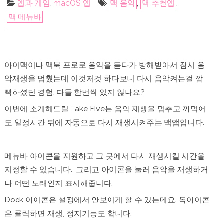
앱과 게임
,
macOS 앱
맥 음악
,
맥 추천앱
,
오
늘
맥 메뉴바
일
시
무
료:
Take
Five
–
아이맥이나 맥북 프로로 음악을 듣다가 방해받아서 잠시 음
잠
시
악재생을 멈췄는데 이것저것 하다보니 다시 음악켜는걸 깜
멈
빡하셨던 경험, 다들 한번씩 있지 않나요?
췄
던
음
이번에 소개해드릴 Take Five는 음악 재생을 멈추고 까먹어
악
을
도 일정시간 뒤에 자동으로 다시 재생시켜주는 맥앱입니다.
잊
지
않
고
메뉴바 아이콘을 지원하고 그 곳에서 다시 재생시킬 시간을
다
시
지정할 수 있습니다. 그리고 아이콘을 눌러 음악을 재생하거
재
생
나 어떤 노래인지 표시해줍니다.
해
주
Dock 아이콘은 설정에서 안보이게 할 수 있는데요. 독아이콘
는
맥
은 클릭하면 재생, 정지기능도 합니다.
앱