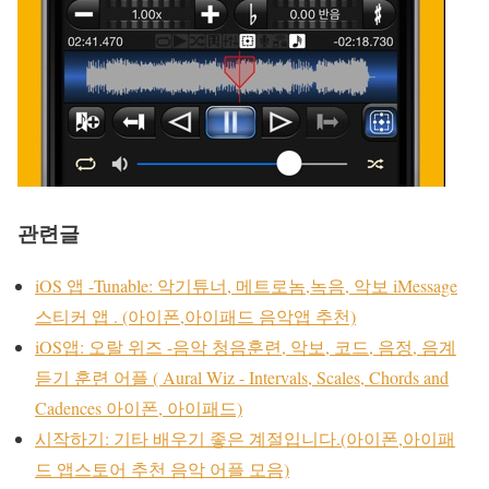
관련글
iOS 앱 -Tunable: 악기튜너, 메트로놈,녹음, 악보 iMessage
스티커 앱 . (아이폰,아이패드 음악앱 추천)
iOS앱: 오랄 위즈 -음악 청음훈련, 악보, 코드, 음정, 음계
듣기 훈련 어플 ( Aural Wiz - Intervals, Scales, Chords and
Cadences 아이폰, 아이패드)
시작하기: 기타 배우기 좋은 계절입니다.(아이폰,아이패
드 앱스토어 추천 음악 어플 모음)