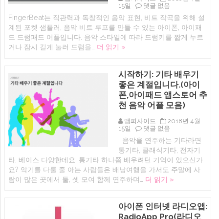
iOS
15일
댓글 없음
오
FingerBeat는 직관력과 독창적인 음악 표현, 비트 작곡을 위해 설
늘
계된 포켓 샘플러, 음악 비트 루프를 만들 수 있는 아이폰, 아이패
무
료
드 드럼패드 어플입니다. 음악 스타일에 따라 드럼키를 짧게 누르
앱:
거나 잠시 길게 눌러 드럼을…
더 읽기 »
FingerBeat
–
다
양
시작하기: 기타 배우기
한
좋은 계절입니다.(아이
음
악
폰,아이패드 앱스토어 추
스
천 음악 어플 모음)
타
일
앱피사이드
2018년 4월
을
시
15일
댓글 없음
연
작
주,
음악을 연주하는 기타라면
하
녹
통기타, 클래식기타, 전자기
기:
음
기
타, 베이스 다양한데요. 통기타 하나쯤 배우려던 기억이 있으신가
할
타
수
요? 악기를 다룰 줄 아는 사람들은 배낭여행을 가서도 주말에 사
배
있
람이 많은 곳에서 둘, 셋 모여 함께 연주하며…
더 읽기 »
우
는
기
드
좋
럼
은
패
아이폰 인터넷 라디오앱:
계
드
RadioApp Pro(라디오
절
어