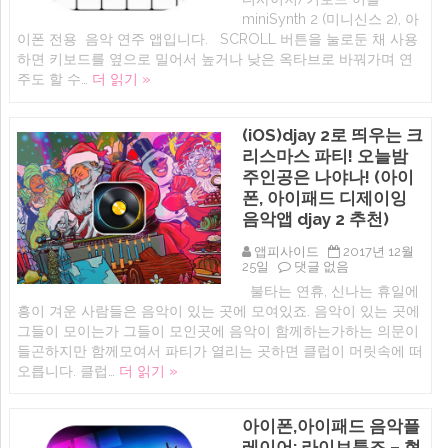
이
신
miniSynth 2 (미니신스 2), 아
앱
서
LOOPIMAL
이폰 전용 음악 연주 앱입니다. SCROLL 버튼을 눌로둔 채 사용
사
by
하면 키보드를 옆으로 밀어서 높거나 낮은 옥타브로 바꿔가며 연
이
YATATOY
저
주도 할 수…
더 읽기 »
에
아
이
폰
(iOS)djay 2로 띄우는 크
키
보
리스마스 파티! 오늘밤
드
주인공은 나야나! (아이
음
악
폰, 아이패드 디제이잉
연
음악앱 djay 2 추천)
주
어
앱피사이드
2017년 12월
플
(iOS)djay
25일
댓글 없음
에
2
불타는 연휴, 신나는 휴일에
로
흥이 겨운 사람들은 음악이 있는 곳에 모여있죠. 음악이 있는 곳에
띄
우
그들이 모이는가 그들이 모인곳에 음악이 함께하는가하는 의문이
는
들곤하지만 함께모여서 파티가 열리는 곳하면 클럽이 머릿속에 떠
크
오릅니다. 클럽…
더 읽기 »
리
스
마
스
아이폰,아이패드 음악플
파
레이어: 라이브튠즈 – 현
티!