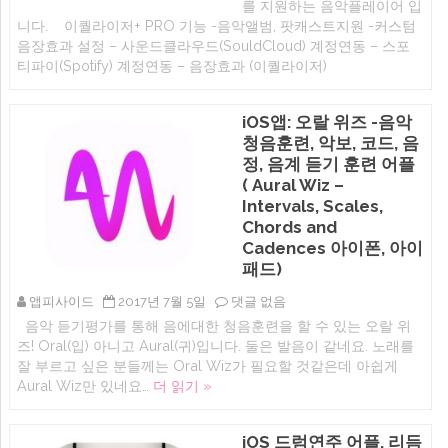
패
를 지원하는 음악플레이어 입
효
에
드)
과
니다. 이퀄라이저+ PRO 기능 -음악앨범, 팟캐스트지원 -커스텀
에
음
음장효과 설정 – 사운드클라우드(SouldCloud) 계정연동 – 스포
악
티파이(Spotify) 계정연동 – 음장효과 (이퀄라이저)
플
레
이
어
iOS앱: 오랄 위즈 -음악
앱,
청음훈련, 악보, 코드, 음
이
퀄
정, 음계 듣기 훈련 어플
라
( Aural Wiz –
이
저
Intervals, Scales,
+
Chords and
PRO(아
Cadences 아이폰, 아이
이
폰/
패드)
아
이
iOS
앱피사이드
2017년 7월 5일
댓글 없음
패
앱:
드,
음악 듣기평가를 통해 음에대한 청음훈련을 할 수 있는 오랄 위
오
애
즈! Oral(입) 아니고 Aural(귀)입니다. 둘은 발음이 같네요. 노래를
랄
플
위
잘 부르고 싶은 분들께는 Oral Wiz가 필요할 것같은데 아쉽게
워
즈
치)
Aural Wiz만 있네요…
더 읽기 »
-
에
음
악
청
iOS 드럼연주 어플, 리듬