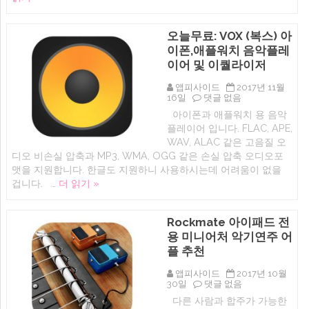
추
천
앱:
오늘무료: VOX (복스) 아
에
이폰,애플워치 음악플레
버
뮤
이어 및 이퀄라이저
직
프
앱피사이드
2017년 11월
로
오
16일
댓글 없음
–
늘
webDev,
아이폰과 애플워치 용 음악
무
각
플레이어 입니다. FLAC, APE,
료:
종
VOX
WAV, ALAC 같은 고음질 오
클
(복
라
디오 비손실 압축과 MP3, WMA, OGG 같은 손실 압축 오디오포
스)
우
맷을 지원합니다. 한글도 지원하니 사용하시는데 어려움이 없을
아
드
이
겁니다. …
더 읽기 »
음
폰,
악
애
스
플
트
Rockmate 아이패드 전
워
리
치
용 미니어처 악기연주 어
밍,
음
오
플 추천
악
프
플
라
레
앱피사이드
2017년 10월
인
Rockmate
이
30일
댓글 없음
음
아
어
악
다른 사람과 합주가 가능한
이
및
플