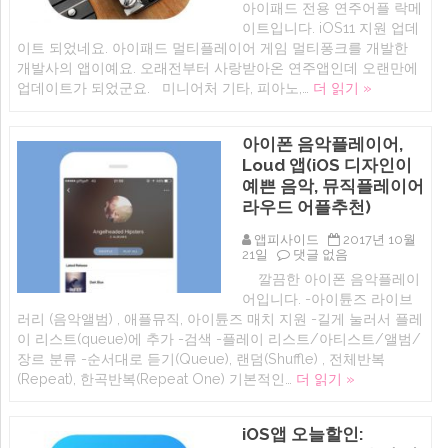
아이패드 전용 연주어플 락메
패
이
레
드
퀄
이트입니다. iOS11 지원 업데
이
전
라
어
이트 되었네요. 아이패드 멀티플레이어 게임 멀티퐁크를 개발한
용
이
Evermusic
개발사의 앱이예요. 오래전부터 사랑받아온 연주앱인데 오랜만에
미
저
Pro
니
에
업데이트가 되었군요. 미니어처 기타, 피아노,…
더 읽기 »
에
어
처
악
아이폰 음악플레이어,
기
연
Loud 앱(iOS 디자인이
주
예쁜 음악, 뮤직플레이어
어
플
라우드 어플추천)
추
천
앱피사이드
2017년 10월
에
아
21일
댓글 없음
이
깔끔한 아이폰 음악플레이
폰
어입니다. -아이튠즈 라이브
음
악
러리 (음악앨범) , 애플뮤직, 아이튠즈 매치 지원 -길게 눌러서 플레
플
이 리스트(queue)에 추가 -검색 -플레이 리스트/아티스트/앨범/
레
장르 분류 -순서대로 듣기(Queue), 랜덤(Shuffle) , 전체반복
이
어,
(Repeat), 한곡반복(Repeat One) 기본적인…
더 읽기 »
Loud
앱
(iOS
iOS앱 오늘할인:
디