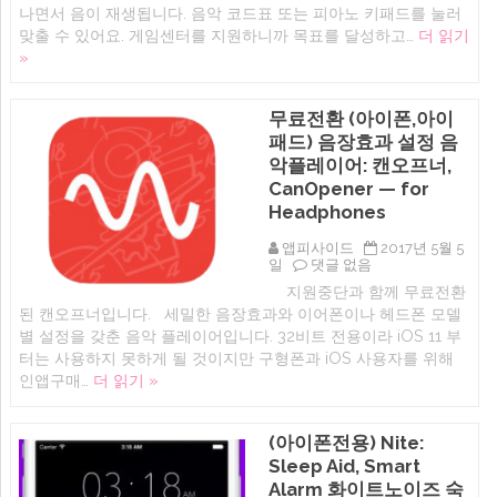
아
플
이
나면서 음이 재생됩니다. 음악 코드표 또는 피아노 키패드를 눌러
이
러
패
맞출 수 있어요. 게임센터를 지원하니까 목표를 달성하고…
더 읽기
패
스:
드)
드,
음
에
»
애
악
플
음
워
계
무료전환 (아이폰,아이
치)
맞
에
추
패드) 음장효과 설정 음
기
악플레이어: 캔오프너,
게
임
CanOpener — for
(아
Headphones
이
폰,
앱피사이드
2017년 5월 5
아
무
일
댓글 없음
이
료
패
지원중단과 함께 무료전환
전
드,
된 캔오프너입니다. 세밀한 음장효과와 이어폰이나 헤드폰 모델
환
애
(아
플
별 설정을 갖춘 음악 플레이어입니다. 32비트 전용이라 iOS 11 부
이
워
터는 사용하지 못하게 될 것이지만 구형폰과 iOS 사용자를 위해
폰,
치)
인앱구매…
더 읽기 »
아
에
이
패
드)
(아이폰전용) Nite:
음
Sleep Aid, Smart
장
효
Alarm 화이트노이즈 숙
과