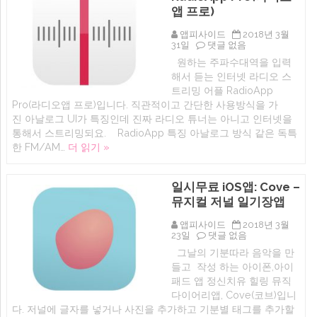
입
플
앱 프로)
니
추
다.
천
앱피사이드
2018년 3월
(아
(아
아
31일
댓글 없음
이
이
이
폰,
원하는 주파수대역을 입력
폰,
폰
아
아
해서 듣는 인터넷 라디오 스
인
이
이
터
트리밍 어플 RadioApp
패
패
넷
드
Pro(라디오앱 프로)입니다. 직관적이고 간단한 사용방식을 가
드
라
앱
겸
진 아날로그 UI가 특징인데 진짜 라디오 튜너는 아니고 인터넷을
디
스
용)
오
통해서 스트리밍되요. RadioApp 특징 아날로그 방식 같은 독특
토
에
앱:
어
한 FM/AM…
더 읽기 »
RadioApp
추
Pro(라
천
디
음
오
일시무료 iOS앱: Cove –
악
앱
어
뮤지컬 저널 일기장앱
프
플
로)
모
앱피사이드
2018년 3월
에
음)
일
23일
댓글 없음
에
시
그날의 기분따라 음악을 만
무
들고 작성 하는 아이폰,아이
료
iOS
패드 앱 정신치유 힐링 뮤직
앱:
다이어리앱, Cove(코브)입니
Cove
다. 저널에 글자를 넣거나 사진을 추가하고 기분별 태그를 추가할
–