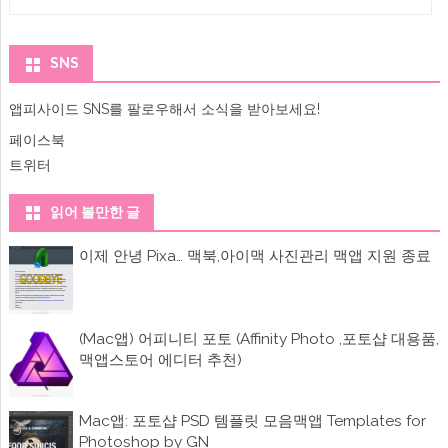
navigation
악
다
운
로
SNS
드
및
컴
앱피사이드 SNS를 팔로우해서 소식을 받아보세요!
퓨
터
페이스북
에
서
트위터
아
이
폰
읽어 볼만한 글
앱
으
로
이제 안녕 Pixa… 맥북,아이맥 사진관리 맥앱 지원 종료
음
악
전
송
도
가
(Mac앱) 어피니티 포토 (Affinity Photo ,포토샵 대용품,
능
맥앱스토어 에디터 추천)
한
뮤
직
플
Mac앱: 포토샵 PSD 템플릿 모음맥앱 Templates for
레
이
Photoshop by GN