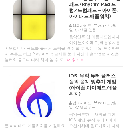
음
패드 (Rhythm Pad 드
훈
련,
럼/드럼패드 – 아이폰,
악
아이패드,애플워치)
보,
코
앱피사이드
2017년 7월 5
드,
iOS
일
댓글 없음
음
드
정,
음악연주 앱 리듬패드입니다.
럼
음
아이폰,아이패드, 애플워치를
연
계
주
지원합니다. 패드를 눌러서 드럼을 연주 할 수 있는데요. 연주하면
듣
어
기
서 녹음도 하고 Play Along 글자를 눌러 자신의 음악앨범 사진을
플,
훈
불러와 들으며 따라 치며 놀 수 도…
더 읽기 »
리
련
듬
어
패
플
드
(
iOS: 뮤직 튜터 플러스:
(Rhythm
Aural
음악 음계 맞추기 게임
Pad
Wiz
드
–
(아이폰,아이패드,애플
럼/
Intervals,
워치)
드
Scales,
럼
Chords
패
앱피사이드
2017년 7월 5
and
드
iOS:
일
댓글 없음
Cadences
–
뮤
아
음악공부하는 사람을 위한
아
직
이
iOS 게임. 뮤직 투터 + 아이
이
튜
폰,
폰,
터
아
폰,아이패드, 애플워치를 지원해요. 오선지위에 음표기호가 나타