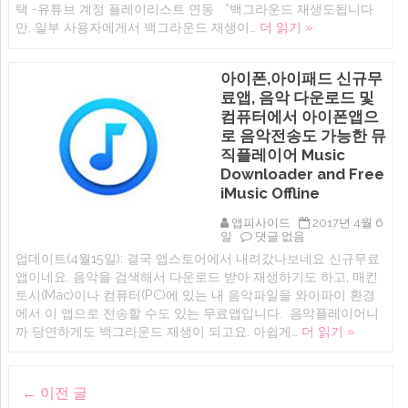
택 -유튜브 계정 플레이리스트 연동 *백그라운드 재생도됩니다
알
아
람:
이
만, 일부 사용자에게서 백그라운드 재생이…
더 읽기 »
나
패
이
드
트
앱
아이폰,아이패드 신규무
에
리
뷰)
료앱, 음악 다운로드 및
유
컴퓨터에서 아이폰앱으
튜
브
로 음악전송도 가능한 뮤
용
직플레이어 Music
음
Downloader and Free
악
플
iMusic Offline
레
이
앱피사이드
2017년 4월 6
어
아
일
댓글 없음
&
이
Mp3
업데이트(4월15일): 결국 앱스토어에서 내려갔나보네요 신규무료
폰,
노
앱이네요. 음악을 검색해서 다운로드 받아 재생하기도 하고, 매킨
아
래
이
토시(Mac)이나 컴퓨터(PC)에 있는 내 음악파일을 와이파이 환경
스
패
트
에서 이 앱으로 전송할 수도 있는 무료앱입니다. 음악플레이어니
드
리
까 당연하게도 백그라운드 재생이 되고요. 아쉽게…
더 읽기 »
신
밍
규
Pro
무
에
료
Post
앱,
←
이전 글
음