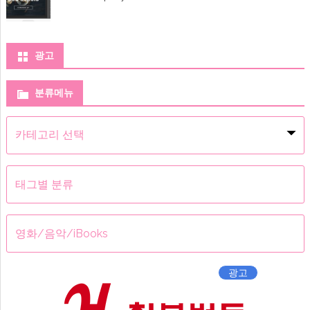
어
Music
Downloader
and
Free
광고
iMusic
Offline
에
분류메뉴
분
류
메
뉴
태그별 분류
영화/음악/iBooks
광고