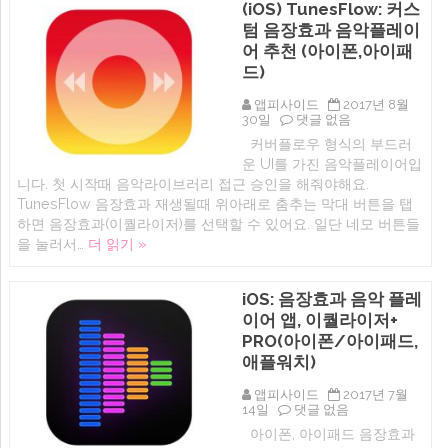
(iOS) TunesFlow: 커스
플
면,
추
텀 음장효과 음악플레이
백
천
색
어 추천 (아이폰,아이패
에
소
드)
음,
음
악
앱피사이드
2017년 8월
플
(iOS)
30일
댓글 없음
레
TunesFlow:
커버플로우 형식의 부드러
이
커
운 UI를 가진 음악플레이어입
어
스
(Sleep
텀
니다. 첫 시작때 음악라이브러리 접근 승인을 해줘야해요.
Timer
음
TunesFlow 음장효과 재생될때 위아래로 춤추는 막대 버튼을 탭
with
장
하면 음장효과(이퀄라이저)를 선택할 수 있어요. 일단 네모 버튼들
relaxing
효
melodies
과
을 눌러서…
더 읽기 »
&
음
sleep
악
sounds
플
iOS: 음장효과 음악 플레
아
레
이
이
이어 앱, 이퀄라이저+
폰,
어
PRO(아이폰/아이패드,
아
추
이
천
애플워치)
패
(아
드
이
앱피사이드
2017년 7월
추
폰,
iOS:
14일
댓글 없음
천
아
음
어
아이폰, 아이패드 음장효과
이
장
플)