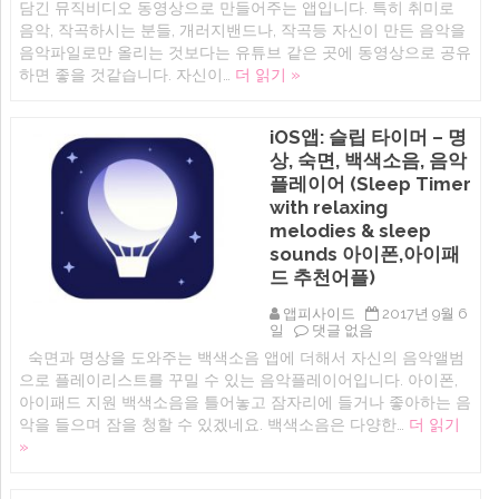
연
담긴 뮤직비디오 동영상으로 만들어주는 앱입니다. 특히 취미로
지
습,
벨)
음악, 작곡하시는 분들, 개러지밴드나, 작곡등 자신이 만든 음악을
어
음
음악파일로만 올리는 것보다는 유튜브 같은 곳에 동영상으로 공유
학
악,
공
하면 좋을 것같습니다. 자신이…
더 읽기 »
오
부
디
용
오
아
비
iOS앱: 슬립 타이머 – 명
이
주
폰,
상, 숙면, 백색소음, 음악
얼
아
라
플레이어 (Sleep Timer
이
이
with relaxing
패
저
드
로
melodies & sleep
어
뮤
sounds 아이폰,아이패
플.
직
오
드 추천어플)
비
디
디
오
오
앱피사이드
2017년 9월 6
스
만
iOS
일
댓글 없음
트
들
앱:
숙면과 명상을 도와주는 백색소음 앱에 더해서 자신의 음악앨범
레
기
슬
치
아
으로 플레이리스트를 꾸밀 수 있는 음악플레이어입니다. 아이폰,
립
추
이
타
아이패드 지원 백색소음을 틀어놓고 잠자리에 들거나 좋아하는 음
천)
폰,
이
악을 들으며 잠을 청할 수 있겠네요. 백색소음은 다양한…
더 읽기
에
아
머
이
»
–
패
명
드
상,
어
숙