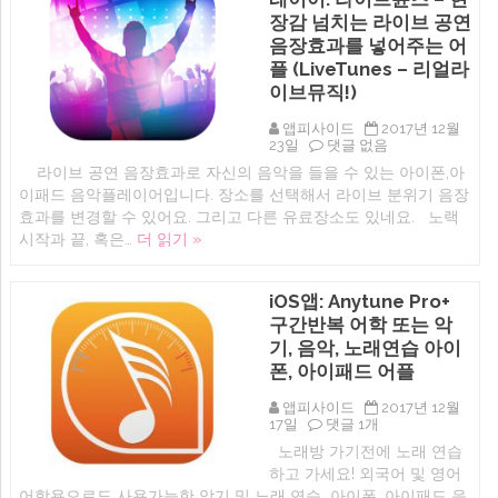
오
장감 넘치는 라이브 공연
늘
음장효과를 넣어주는 어
밤
주
플 (LiveTunes – 리얼라
인
이브뮤직!)
공
은
앱피사이드
2017년 12월
나
아
23일
댓글 없음
야
이
나!
라이브 공연 음장효과로 자신의 음악을 들을 수 있는 아이폰,아
폰,
(아
이패드 음악플레이어입니다. 장소를 선택해서 라이브 분위기 음장
아
이
이
폰,
효과를 변경할 수 있어요. 그리고 다른 유료장소도 있네요. 노랙
패
아
시작과 끝, 혹은…
더 읽기 »
드
이
음
패
악
드
플
디
iOS앱: Anytune Pro+
레
제
구간반복 어학 또는 악
이
이
어:
기, 음악, 노래연습 아이
잉
라
음
폰, 아이패드 어플
이
악
브
앱
앱피사이드
2017년 12월
튠
djay
iOS
17일
댓글 1개
즈
2
앱:
–
추
노래방 가기전에 노래 연습
Anytune
현
천)
하고 가세요! 외국어 및 영어
Pro+
장
에
구
어학용으로도 사용가능한 악기 및 노래 연습 아이폰, 아이패드 음
감