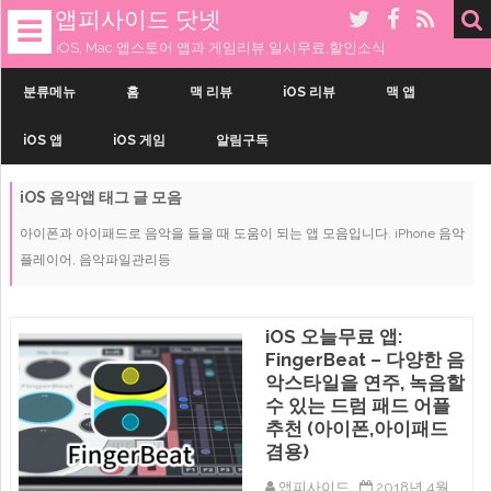
앱피사이드 닷넷
☰
iOS, Mac 앱스토어 앱과 게임리뷰,일시무료,할인소식
내
용
분류메뉴
홈
맥 리뷰
iOS 리뷰
맥 앱
으
로
iOS 앱
iOS 게임
알림구독
건
너
띄
iOS 음악앱
태그 글 모음
기
아이폰과 아이패드로 음악을 들을 때 도움이 되는 앱 모음입니다. iPhone 음악
플레이어, 음악파일관리등
iOS 오늘무료 앱:
FingerBeat – 다양한 음
악스타일을 연주, 녹음할
수 있는 드럼 패드 어플
추천 (아이폰,아이패드
겸용)
앱피사이드
2018년 4월