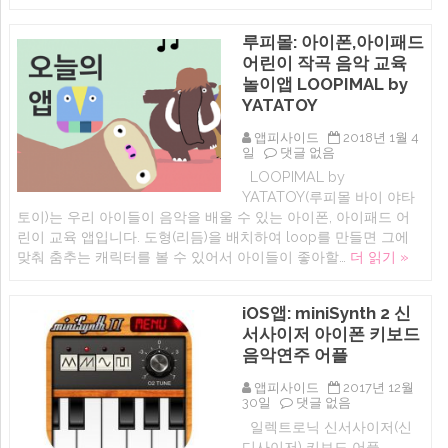
이
만
든
루피몰: 아이폰,아이패드
음
어린이 작곡 음악 교육
악
작
놀이앱 LOOPIMAL by
곡
YATATOY
앱,
개
라
앱피사이드
2018년 1월 4
지
루
일
댓글 없음
밴
피
LOOPIMAL by
드
몰:
YATATOY(루피몰 바이 야타
(아
아
이
이
토이)는 우리 아이들이 음악을 배울 수 있는 아이폰, 아이패드 어
폰,
폰,
린이 교육 앱입니다. 도형(리듬)을 배치하여 loop를 만들면 그에
아
아
맞춰 춤추는 캐릭터를 볼 수 있어서 아이들이 좋아할…
더 읽기 »
이
이
패
패
드
드
무
어
iOS앱: miniSynth 2 신
료
린
어
서사이저 아이폰 키보드
이
플
작
음악연주 어플
추
곡
천)
음
앱피사이드
2017년 12월
에
악
iOS
30일
댓글 없음
교
앱:
육
일렉트로닉 신서사이저(신
miniSynth
놀
디사이저) 키보드 어플
2