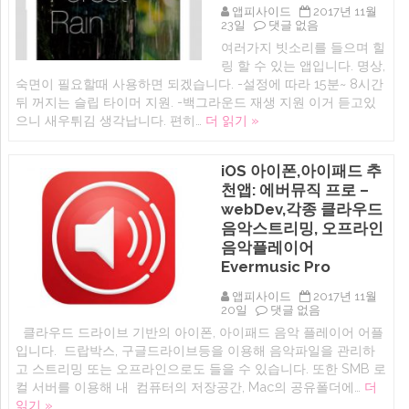
이
앱피사이드
2017년 11월
트
아
23일
댓글 없음
노
이
여러가지 빗소리를 들으며 힐
이
폰
링 할 수 있는 앱입니다. 명상,
즈
앱:
앱
빗
숙면이 필요할때 사용하면 되겠습니다. -설정에 따라 15분~ 8시간
(아
소
뒤 꺼지는 슬립 타이머 지원. -백그라운드 재생 지원 이거 듣고있
이
리
으니 새우튀김 생각납니다. 편히…
더 읽기 »
폰,
를
아
들
이
으
패
며
iOS 아이폰,아이패드 추
드)
숙
에
천앱: 에버뮤직 프로 –
면,
힐
webDev,각종 클라우드
링
음악스트리밍, 오프라인
할
수
음악플레이어
있
Evermusic Pro
는
릴
앱피사이드
2017년 11월
렉
iOS
20일
댓글 없음
스
아
레
클라우드 드라이브 기반의 아이폰, 아이패드 음악 플레이어 어플
이
인
입니다. 드랍박스, 구글드라이브등을 이용해 음악파일을 관리하
폰,
(Relax
아
Rain)
고 스트리밍 또는 오프라인으로도 들을 수 있습니다. 또한 SMB 로
이
에
컬 서버를 이용해 내 컴퓨터의 저장공간, Mac의 공유폴더에…
더
패
읽기 »
드