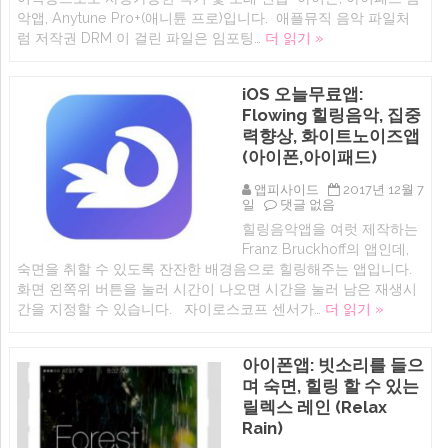
간
넘
악앱, Anytune Pro+(애니튠 프로)입니다. 애플뮤직 음악 파일처
반
치
럼 저작권 DRM 이 걸린 파일은 임포팅…
더 읽기 »
복
는
어
라
학
이
또
브
iOS 오늘무료앱:
는
공
Flowing 힐링음악, 집중
악
연
기,
음
력향상, 화이트노이즈앱
음
장
(아이폰,아이패드)
악,
효
노
과
래
앱피사이드
2017년 12월 7
를
연
iOS
일
댓글 없음
넣
습
오
어
힐링음악앱을 여럿 제작하는
아
늘
주
Franz Bruckhoff의 앱인데,
이
무
는
폰,
료
어
숙면을 취할 수 있도록 잔잔한 배경음으로 힐링해주는 앱입니다.
아
앱:
플
화면 왼쪽위 버튼을 눌러 시간이 나오면 시간을 눌러 남은 재생시
이
Flowing
(LiveTunes
간을 지정할 수 있습니다. 자이로스코프 센서가…
더 읽기 »
패
힐
–
드
링
리
어
음
얼
플
악,
라
아이폰앱: 빗소리를 들으
에
집
이
며 숙면, 힐링 할 수 있는
중
브
력
뮤
릴렉스 레인 (Relax
향
직!)
Rain)
상,
에
화