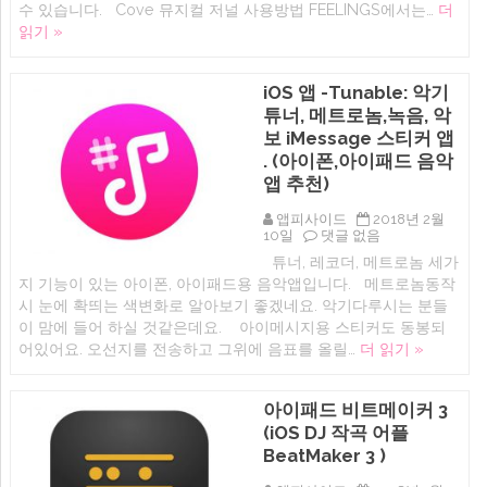
뮤
수 있습니다. Cove 뮤지컬 저널 사용방법 FEELINGS에서는…
더
지
읽기 »
컬
저
널
일
iOS 앱 -Tunable: 악기
기
튜너, 메트로놈,녹음, 악
장
앱
보 iMessage 스티커 앱
에
. (아이폰,아이패드 음악
앱 추천)
앱피사이드
2018년 2월
iOS
10일
댓글 없음
앱
튜너, 레코더, 메트로놈 세가
-
지 기능이 있는 아이폰, 아이패드용 음악앱입니다. 메트로놈동작
Tunable:
악
시 눈에 확띄는 색변화로 알아보기 좋겠네요. 악기다루시는 분들
기
이 맘에 들어 하실 것같은데요. 아이메시지용 스티커도 동봉되
튜
어있어요. 오선지를 전송하고 그위에 음표를 올릴…
더 읽기 »
너,
메
트
로
아이패드 비트메이커 3
놈,
(iOS DJ 작곡 어플
녹
음,
BeatMaker 3 )
악
보