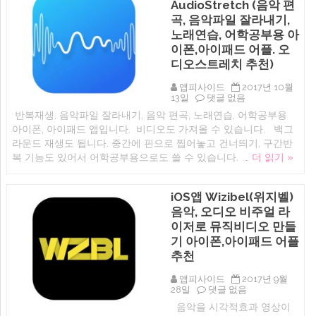
자
AudioStretch (음악 편
인
곡, 음악파일 잘라내기,
이
예
노래연습, 어학공부용 아
쁜
이폰,아이패드 어플. 오
음
디오스트레치 추천)
악,
뮤
직
앱피사이드
2017년 10월
플
iOS
13일
댓글 없음
레
앱
반복재생, 음악파일 잘라내기, 음악 편곡, 노래연습, 어학공부용
이
오
어
아이폰, 아이패드 앱입니다. 비디오도 가져올 수 있습니다. 백그
늘
라
할
라운드 재생도 됩니다. 중간에 핀으로 찝어놓고 건너띄기, 구간반
우
인:
복 기능도 있어서 어학공부용으로도 쓸 수 있습니다. …
더 읽기 »
드
AudioStretch
어
(음
플
악
추
편
iOS앱 Wizibel(위지벨)
천)
곡,
음악, 오디오 비주얼 라
에
음
악
이저로 뮤직비디오 만들
파
기 아이폰,아이패드 어플
일
추천
잘
라
내
앱피사이드
2017년 9월
기,
iOS
28일
댓글 없음
노
앱
음악을 시각적효과 영상이
래
Wizibel(위