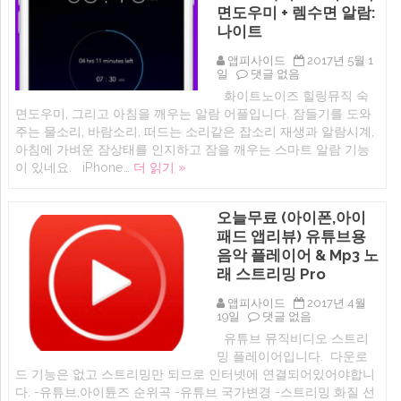
면도우미 + 렘수면 알람:
설
정
나이트
음
악
앱피사이드
2017년 5월 1
플
(아
일
댓글 없음
레
이
이
화이트노이즈 힐링뮤직 숙
폰
어:
면도우미, 그리고 아침을 깨우는 알람 어플입니다. 잠들기를 도와
전
캔
용)
주는 물소리, 바람소리, 떠드는 소리같은 잡소리 재생과 알람시계,
오
Nite:
프
아침에 가벼운 잠상태를 인지하고 잠을 깨우는 스마트 알람 기능
Sleep
너,
이 있네요. iPhone…
더 읽기 »
Aid,
CanOpener
Smart
—
Alarm
for
화
Headphones
오늘무료 (아이폰,아이
이
에
패드 앱리뷰) 유튜브용
트
노
음악 플레이어 & Mp3 노
이
래 스트리밍 Pro
즈
숙
면
앱피사이드
2017년 4월
도
오
19일
댓글 없음
우
늘
유튜브 뮤직비디오 스트리
미
무
밍 플레이어입니다. 다운로
+
료
렘
(아
드 기능은 없고 스트리밍만 되므로 인터넷에 연결되어있어야합니
수
이
다. -유튜브,아이튠즈 순위곡 -유튜브 국가변경 -스트리밍 화질 선
면
폰,