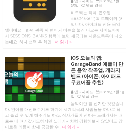
앱피사이드
2018년 1월
iMessage
아
25일
댓글 없음
스
이
티
비트찍는 작곡, 연주앱
패
커
BeatMaker 3(비트메이커 3)
드
앱
비
입니다. 아이패드 전용 음악
.
트
(아
앱이예요. 화면 왼쪽 위 햄버거 버튼을 눌러 나오는 사이드바에
메
이
서 SESSIONS, BANKS 항목에 보면 제공되는 사운드목록이 나오
이
폰,
커
는데요. 하나 선택 후 화면…
더 읽기 »
아
3
이
(iOS
패
DJ
드
iOS 오늘의 앱:
작
음
곡
GarageBand 애플이 만
악
어
앱
든 음악 작곡앱, 개라지
플
추
BeatMaker
밴드 (아이폰, 아이패드
천)
3
에
무료어플 추천)
)
에
앱피사이드
2018년 1월 19
iOS
일
댓글 없음
오
음악이란 참 신기한 것같습니
늘
다. 언어를 대신해주기도 하기에 세계각국의 사람들을 하나로 묶
의
앱:
고 즐길 수 있게 해주기도 하죠. 작사가들이 전하는 노래가사는 때
GarageBand
로는 내 얘기같기도하지만 노래가사처럼 경험해보지 않았어도 감
애
미로운 리듬이 함께 공감할 수…
더 읽기 »
플