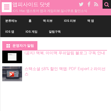
앱피사이드 닷넷
☰
iOS, Mac 앱스토어 앱과 게임리뷰,일시무료,할인소식
내
용
분류메뉴
홈
맥 리뷰
iOS 리뷰
맥 앱
으
로
iOS 앱
iOS 게임
알림구독
건
너
띄
기
운영자가 알림
(공지) 맥북, 아이맥 푸쉬알림 블로그 구독 안내
스택소셜 58% 할인 맥앱: PDF Expert 2 라이선
스