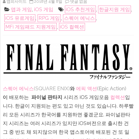
iOS
앱피사이드
2018년 4월 8일
댓글 없음
게
앱과 게임
,
iOS 게임
iOS 추천게임
,
한글지원 게임
,
임
:
iOS 유료게임
,
RPG 게임
,
스퀘어 에닉스
,
스
퀘
MFi 게임패드 지원게임
,
iOS 컬렉션
어
에
닉
스
파
이
널
판
타
지
게
임
시
스퀘어 에닉스
(SQUARE ENIX)
와
에픽 액션
(Epic Action)
리
즈
이
배포하는
파이널 판타지
시리즈 iOS 게임모음
컬렉션
입
(아
이
니다. 한글이 지원되는 편도 있고 아닌 것도 있습니다. 하루빨
폰,
아
리 모든 시리즈가 한국어를 지원하면 좋겠군요. 파이널판타
이
패
지 시리즈는 여러 시리즈가 있지만 iOS버전으로 출시한 건
드
FINAL
그 중 반도 채 되지않으며 한국 앱스토어에 배포된 건 또 일
FANTASY