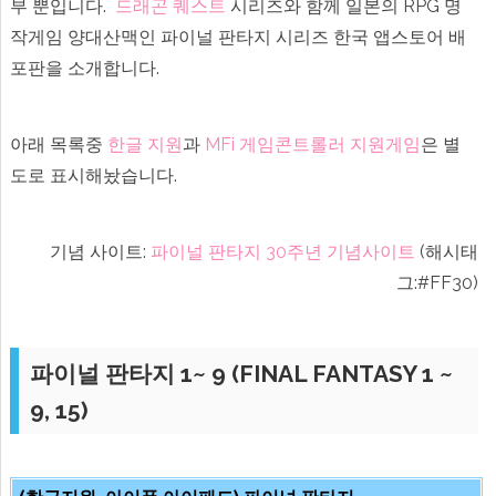
부 뿐입니다.
드래곤 퀘스트
시리즈와 함께 일본의 RPG 명
유
료
작게임 양대산맥인 파이널 판타지 시리즈 한국 앱스토어 배
게
임
포판을 소개합니다.
파
판
추
천)
에
아래 목록중
한글 지원
과
MFi 게임콘트롤러 지원게임
은 별
도로 표시해놨습니다.
기념 사이트:
파이널 판타지 30주년 기념사이트
(해시태
그:#FF30)
파이널 판타지 1~ 9 (FINAL FANTASY 1 ~
9, 15)