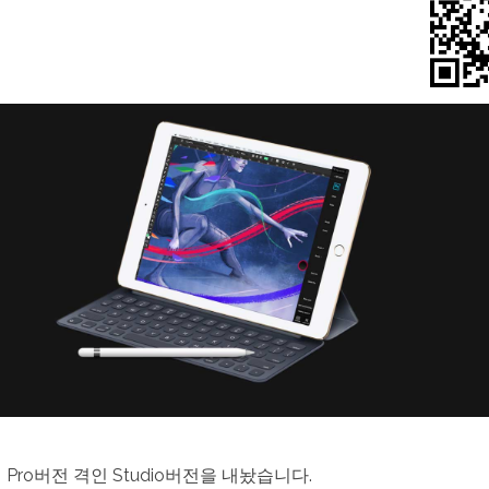
쓰
는
아
이
패
드
프
로,
애
플
펜
슬
그
림
그
리
기
드
로
잉
태
블
릿
앱)
에
의 Pro버전 격인 Studio버전을 내놨습니다.