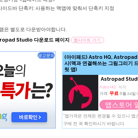
사이드바 단축키: 사용하는 맥앱에 맞춰서 단축키 지정
램은 별도로 다운받아야합니다.
tropad Studio 다운로드 페이지
웹사이트 가기
광고문의
(아이패드) Astro HQ, Astropad
시(맥과 연결해쓰는 그림그리기 
릿 앱)
Astropad Stud
Astro HQ
제작
무료
가격:
6월 24일 (
앱스토어 
*앱가격은 언제든 변경될 수 있으니 
구매 전 꼭 확인하시기 바랍니다.