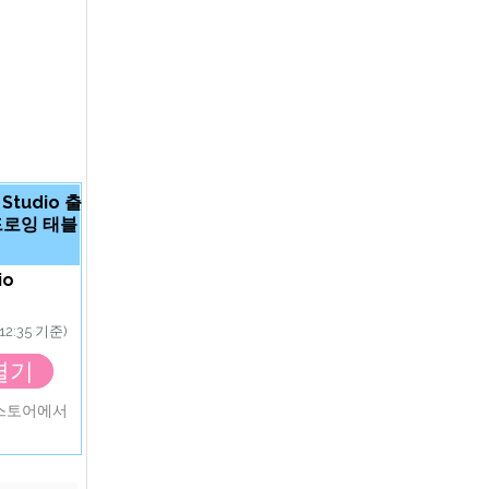
 Studio 출
드로잉 태블
io
12:35 기준)
열기
앱스토어에서