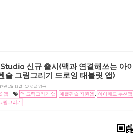
ad Studio 신규 출시(맥과 연결해쓰는 
펜슬 그림그리기 드로잉 태블릿 앱)
Astropad
17년 1월 12일
댓글 없음
Studio
OS 앱
맥 그림그리기 앱
,
애플펜슬 지원앱
,
아이패드 추천앱
신
규
S 그림그리기
출
시
(맥
과
연
결
해