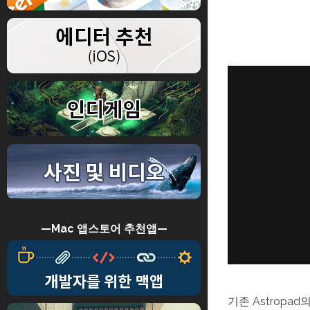
—Mac 앱스토어 추천앱—
기존 Astropad