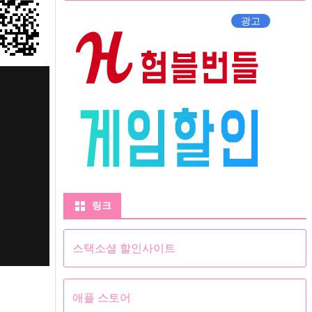
광고
링크
스택소셜 할인사이트
애플 스토어