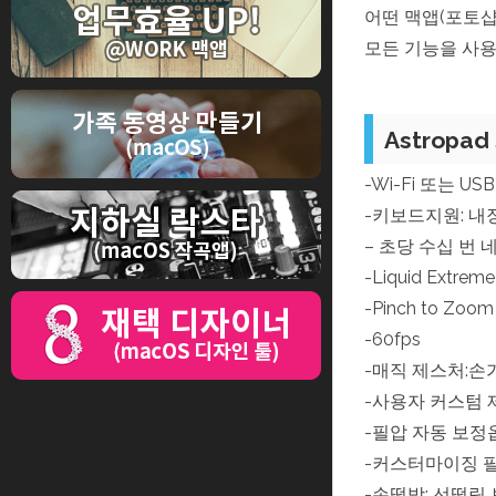
어떤 맥앱(포토샵
모든 기능을 사용하
Astropa
-Wi-Fi 또는 US
-키보드지원: 내
– 초당 수십 번
-Liquid Ext
-Pinch to Zo
-60fps
-매직 제스처:손
-사용자 커스텀
-필압 자동 보정옵션(
-커스터마이징 필압 
-손떨방: 선떨림