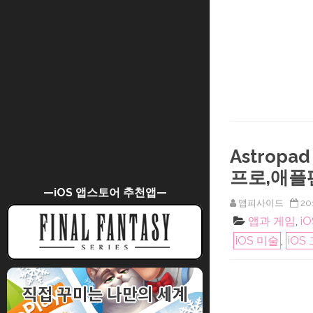
Astrop
프로,애플
—iOS 앱스토어 추천앱—
앱피사이드
20
앱과 게임
,
i
iOS 미술
,
iO