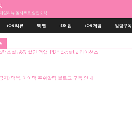
넷
앱과 게임리뷰,일시무료,할인소식
내
용
iOS 리뷰
맥 앱
iOS 앱
iOS 게임
알림구독
으
로
건
림
너
띄
스택소셜 58% 할인 맥앱: PDF Expert 2 라이선스
기
(공지) 맥북, 아이맥 푸쉬알림 블로그 구독 안내