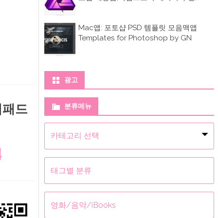
Mac앱: 포토샵 PSD 템플릿 모음맥앱
Templates for Photoshop by GN
광고
아이패드
분류메뉴
분
류
메
뉴
,
태그별 분류
영화/음악/iBooks