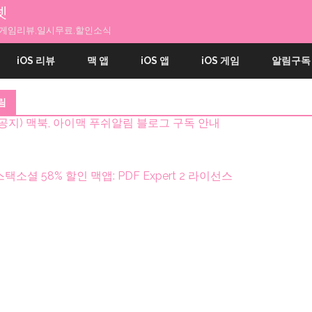
넷
앱과 게임리뷰,일시무료,할인소식
내
용
iOS 리뷰
맥 앱
iOS 앱
iOS 게임
알림구독
으
로
건
림
너
띄
(공지) 맥북, 아이맥 푸쉬알림 블로그 구독 안내
기
스택소셜 58% 할인 맥앱: PDF Expert 2 라이선스