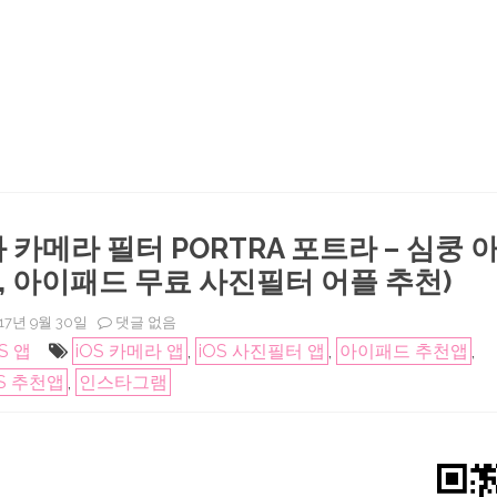
화 카메라 필터 PORTRA 포트라 – 심쿵 
, 아이패드 무료 사진필터 어플 추천)
iOS
17년 9월 30일
댓글 없음
수
OS 앱
iOS 카메라 앱
,
iOS 사진필터 앱
,
아이패드 추천앱
,
채
화
OS 추천앱
,
인스타그램
카
메
라
필
터
PORTRA
포