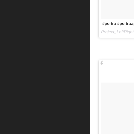
#portra #portraa
Project_LeftRi