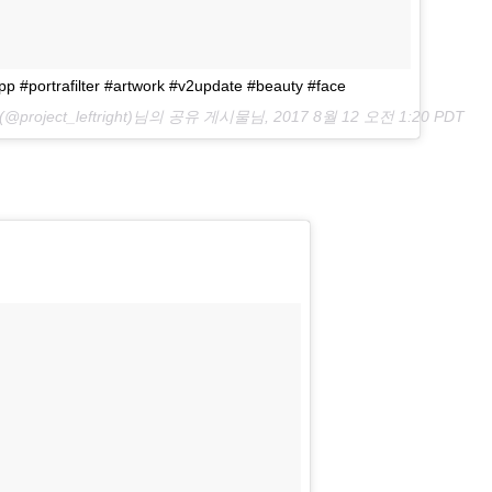
pp #portrafilter #artwork #v2update #beauty #face
ght(@project_leftright)님의 공유 게시물님,
2017 8월 12 오전 1:20 PDT