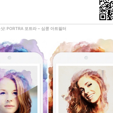
트
라
–
심
쿵
아
트
: PORTRA 포트라 – 심쿵 아트필터
필
터
(아
이
폰,
아
이
패
드
무
료
사
진
필
터
어
플
추
천)
에