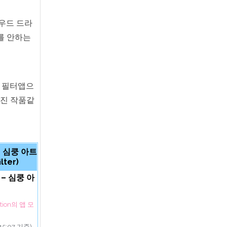
우드 드라
를 안하는
A 필터앱으
멋진 작품같
 – 심쿵 아트
lter)
 – 심쿵 아
ration의 앱 모
15:07 기준)