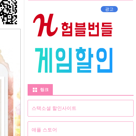
광고
링크
스택소셜 할인사이트
애플 스토어