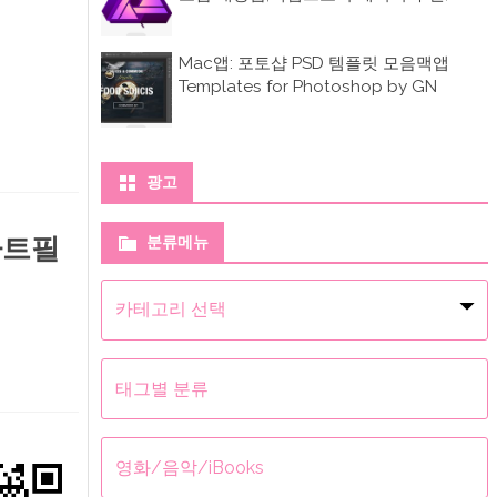
Mac앱: 포토샵 PSD 템플릿 모음맥앱
Templates for Photoshop by GN
광고
아트필
분류메뉴
분
류
메
뉴
태그별 분류
영화/음악/iBooks