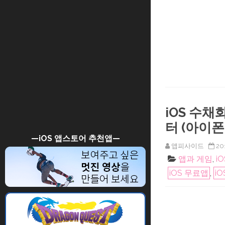
iOS 수채
터 (아이폰
—iOS 앱스토어 추천앱—
앱피사이드
20
앱과 게임
,
i
iOS 무료앱
,
i