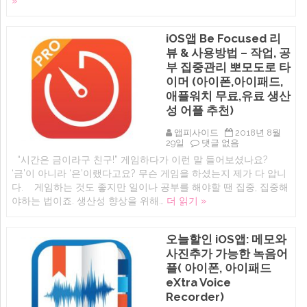
»
만
샵
들
대
어
용
iOS앱 Be Focused 리
학
사
습
진
뷰 & 사용방법 – 작업, 공
하
합
부 집중관리 뽀모도로 타
는
성,
플
이머 (아이폰,아이패드,
편
래
집
애플워치 무료,유료 생산
시
뽀
성 어플 추천)
카
샵
드
어
암
플
앱피사이드
2018년 8월
기
추
iOS
29일
댓글 없음
장
천)
앱
“시간은 금이라구 친구!” 게임하다가 이런 말 들어보셨나요?
어
에
Be
플
‘금’이 아니라 ‘은’이랬다고요? 무슨 게임을 하셨는지 제가 다 압니
Focused
추
리
다. 게임하는 것도 좋지만 일이나 공부를 해야할 땐 집중, 집중해
천
뷰
야하는 법이죠. 생산성 향상을 위해…
더 읽기 »
(암
&
기,
사
단
용
어
방
오늘할인 iOS앱: 메모와
공
법
사진추가 가능한 녹음어
부
–
용
작
플( 아이폰, 아이패드
아
업,
eXtra Voice
이
공
폰,
Recorder)
부
아
집