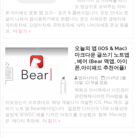
여러가지 요가자세를 비디
아
무
오 영상으로 보여주는 아이
이
료
폰,
iOS
폰,아이패드 운동 앱 요가 – 포즈 & 클래스입니다. 모든 안내는 한
아
건
글이 나와서 앱사용하기에도 편합니다. 운도 자세또한 경배자세,
이
강
게이트자세, 고양이자세, 극락조자세, 낙타, 나비자세등 온갖 동물
패
앱:
드)
요
과…
더 읽기 »
에
가
–
포
오늘의 앱 (iOS & Mac)
즈
&
마크다운 글쓰기 노트앱
클
, 베어 (Bear 맥앱, 아이
래
스
폰,아이패드 추천어플)
(아
이
앱피사이드
2018년 3월
폰,
오
25일
댓글 없음
아
늘
맥북과 아이맥에서 사진관리
이
의
패
관련해해서라면 Pixa앱을 들
앱
드,
(iOS
어보셨는지 모르겠네요. 해당 개발사가 개발한 iOS, Mac 메모, 글
애
&
쓰기 노트 앱 Bear(베어)입니다. 깔끔한 디자인의 UI와 사용성에
플
Mac)
티
걸맞게 WWDC 애플 디자인 어워드를 수상함과 함께 Mac버전
마
비
크
은 에디터 추천에…
더 읽기 »
건
다
강,
운
운
글
동
Post
쓰