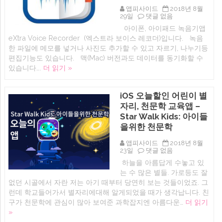
이
중
앱피사이드
2018년 8월
패
관
오
29일
댓글 없음
드
리
늘
아이폰, 아이패드 녹음기앱
교
뽀
할
육
모
eXtra Voice Recorder (엑스트라 보이스 레코더)입니다. 녹음
인
앱)
도
iOS
한 파일에 메모를 넣거나 사진도 추가할 수 있고 자르기, 나누기등
에
로
앱:
편집기능도 있습니다. 맥(Mac) 버전과도 데이터를 동기화할 수
타
메
이
있습니다….
더 읽기 »
모
머
와
(아
사
이
진
iOS 오늘할인 어린이 별
폰,
추
아
자리, 천문학 교육앱 –
가
이
가
Star Walk Kids: 아이들
패
능
을위한 천문학
드,
한
애
녹
플
음
앱피사이드
2018년 8월
워
어
iOS
23일
댓글 없음
치
플
오
하늘을 아름답게 수놓고 있
무
(
늘
료,
는 수 많은 별들. 가로등도 잘
아
할
유
이
인
없던 시골에서 자란 저는 아기 때부터 당연히 보는 것들이었죠. 그
료
폰,
어
런데 학교들어가서 별자리에대해 알게되었을 때가 생각납니다. 친
생
아
린
산
구가 천문학에 관심이 많아 보여준 과학잡지엔 아름다운…
더 읽기
이
이
성
패
별
»
어
드
자