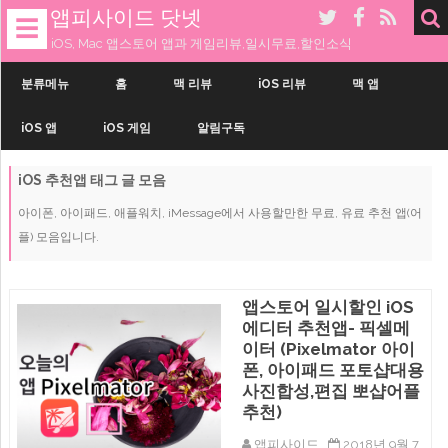
앱피사이드 닷넷
☰
iOS, Mac 앱스토어 앱과 게임리뷰,일시무료,할인소식
내
용
분류메뉴
홈
맥 리뷰
iOS 리뷰
맥 앱
으
로
iOS 앱
iOS 게임
알림구독
건
너
띄
iOS 추천앱
태그 글 모음
기
아이폰, 아이패드, 애플워치, iMessage에서 사용할만한 무료, 유료 추천 앱(어
플) 모음입니다.
앱스토어 일시할인 iOS
에디터 추천앱- 픽셀메
이터 (Pixelmator 아이
폰, 아이패드 포토샵대용
사진합성,편집 뽀샵어플
추천)
앱피사이드
2018년 9월 7