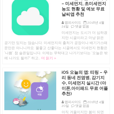
패
– 미세먼지, 초미세먼지
기
드
와
농도 현황 및 예보 무료
앱
외
추
날씨앱 추천
국
천)
어
에
공
앱피사이드
2018년 4월
부
iOS
24일
댓글 없음
(아
오
미세먼지는 도시가 더 심하겠
이
늘
지만 시골이라고 마냥 맑은
폰,
의
아
앱:
공기만 있지는 않습니다. 미세먼지의 출처가 공장이나 배기가스때
이
미
문만은 아니니까요. 물좋고 산좋다는 시골에서도 미세먼지 현황은
패
세
‘나쁨’. 참 슬픈일입니다. 이제는 무턱대고 나가기보다는 ‘오늘은 밖
드
미
e-
세
에 나가도 될까?’ 하고…
더 읽기 »
book
–
영
미
어
세
iOS 오늘의 앱: 띠링 – 우
공
먼
부
지,
리 동네 전염병, 감기지
어
초
수, 미세먼지 실시간 (아
플
미
추
세
이폰,아이패드 무료 어플
천)
먼
추천)
지
농
앱피사이드
2018년 4월
도
iOS
20일
댓글 없음
현
오
황
아직 겨울이지만 봄이 되면
늘
및