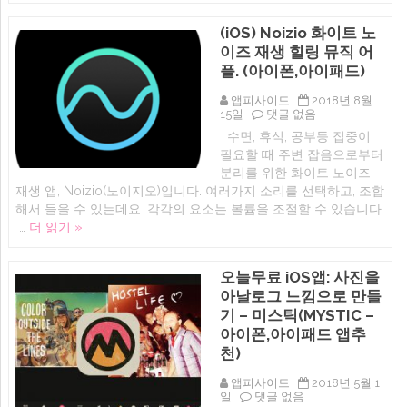
플
eXtra
리,
추
Voice
천
천)
(iOS) Noizio 화이트 노
Recorder)
문
에
에
학
이즈 재생 힐링 뮤직 어
교
플. (아이폰,아이패드)
육
앱
–
앱피사이드
2018년 8월
(iOS)
Star
15일
댓글 없음
Noizio
Walk
수면, 휴식, 공부등 집중이
화
Kids:
필요할 때 주변 잡음으로부터
이
아
트
이
분리를 위한 화이트 노이즈
노
들
재생 앱, Noizio(노이지오)입니다. 여러가지 소리를 선택하고, 조합
이
을
해서 들을 수 있는데요. 각각의 요소는 볼륨을 조절할 수 있습니다.
즈
위
재
한
…
더 읽기 »
생
천
힐
문
링
학
오늘무료 iOS앱: 사진을
뮤
에
직
아날로그 느낌으로 만들
어
기 – 미스틱(MYSTIC –
플.
(아
아이폰,아이패드 앱추
이
천)
폰,
아
앱피사이드
2018년 5월 1
이
오
일
댓글 없음
패