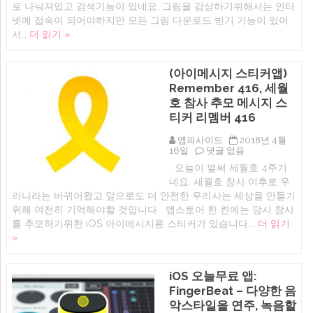
로 나눠져있고 검색기능이 있네요. 그림을 감상하기위해서는 인터
을
드)
넷에 접속이 되어야하지만 모든 그림 다운로드 받기 기능이 있어
지
고
원
화
서…
더 읽기 »
하
질
는
초
미
상
(아이메시지 스티커앱)
리
화
알
그
Remember 416, 세월
림
림
호 참사 추모 메시지 스
어
감
플
상
티커 리멤버 416
에
어
플
앱피사이드
2018년 4월
Portrait
(아
16일
댓글 없음
painting
이
오늘이 벌써 세월호 4주기
HD
메
추
네요. 세월호 참사 이후로 우
시
천
지
리나라는 바뀌어왔고 앞으로도 더 안전한 우리사는 세상을 만들기
스
위해 여전히 기억해야할 것입니다 앱스토어 한 켠에는 당시 참사
티
를 추모하기위한 iOS 아이메시지용 스티커가 있습니다….
더 읽기
커
앱)
»
Remember
416,
세
iOS 오늘무료 앱:
월
호
FingerBeat – 다양한 음
참
악스타일을 연주, 녹음할
사