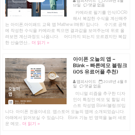
앱피사이드
2018년 4월
이
iOS
12일
댓글 없음
폰,
앱:
카메라로 필기를 인식(OCR)
아
Mathew
이
해서 복잡한 수식을 계산해주
–
패
필
는 아이폰,아이패드 교육 앱 Mathew.(매튜) 입니다. 수기로 공책
드
기
에 작성한 수식을 카메라로 찍으면 결과값을 보여주는데 위로 올
Ulysses)
노
에
려보면 계산과정도 나옵니다. 어디까지 되는지 모르겠지만 복잡
트
수
한 산술연산,…
더 읽기 »
식
인
식
아이폰 오늘의 앱 –
계
산
Blink – 빠른메모 블링크
기
(iOS 유료어플 추천)
앱
추
천
앱피사이드
2018년 4월 8
아
(아
일
댓글 없음
이
이
미니멀 리즘을 추구한 디자
폰
폰,
인이 특징인 메모 및 할일 리
오
아
늘
이
스트 작성앱 Blink(블링크)입
의
패
니다. 아이폰 전용이네요. 앱스토어 오늘의 앱에 소개되었습니다.
앱
드
아래에서 읽어보실 수 있습니다. Blink 기능 빈 영역을 눌러 새로
–
유
Blink
료
운 메모…
더 읽기 »
–
앱)
빠
에