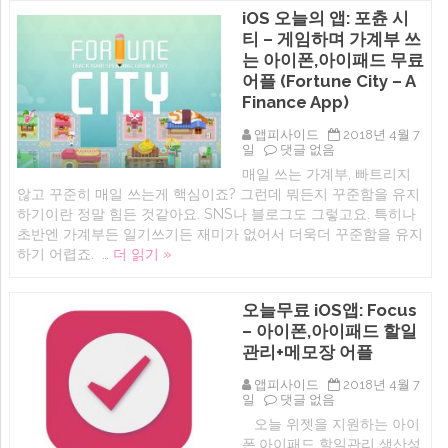
른
iOS 오늘의 앱: 포츈 시
메
모
티 – 게임하며 가계부 쓰
블
는 아이폰,아이패드 무료
링
크
어플 (Fortune City – A
(iOS
Finance App)
유
료
앱피사이드
2018년 4월 7
어
iOS
일
댓글 없음
플
오
추
매일 쓰는 가계부, 빠트리지
늘
천)
않고 꾸준히 매일 쓰는게 핵심이죠? 그런데 뭐든지 꾸준함을 유지
의
에
앱:
하기이란 정말 힘든 것같아요. SNS나 블로그도 그렇고요. 특히나
포
초반엔 가계부든 일기쓰기든 재미가 없어서 더욱더 꾸준함을 유지
츈
하기 어렵죠. …
더 읽기 »
시
티
–
게
오늘무료 iOS앱: Focus
임
– 아이폰,아이패드 할일
하
며
관리+메모장 어플
가
계
앱피사이드
2018년 4월 7
부
오
일
댓글 없음
쓰
늘
는
오늘 위젯을 지원하는 아이
무
아
폰,아이패드 할일관리 생산성
료