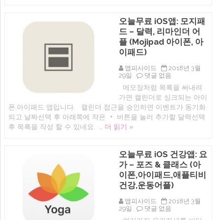
앱)
성
에
앱
오늘무료 iOS앱: 모지패
Cloud
Outliner
드 – 달력, 리마인더 어
Pro
플 (Mojipad 아이폰, 아
(아
이
이패드)
폰,
아
앱피사이드
2018년 3월
이
오
29일
댓글 없음
패
늘
메모장처럼 목록을 써내려
드,
무
애
가면 캘린더로 싱크되는 아이
료
플
iOS
폰,아이패드 앱입니다. 캘린더 접근을 승인하면 이벤트가 동기화
워
앱:
되고 날짜선택 후 아래쪽에 작은 + 버튼을 눌러 추가할 달력선택
치)
모
에
후 목록을 작성 할 수 있네요. …
더 읽기 »
지
패
드
–
오늘무료 iOS 건강앱: 요
달
가 – 포즈 & 클래스 (아
력,
리
이폰,아이패드,애플티비
마
건강,운동어플)
인
더
어
앱피사이드
2018년 3월
플
오
29일
댓글 없음
(Mojipad
늘