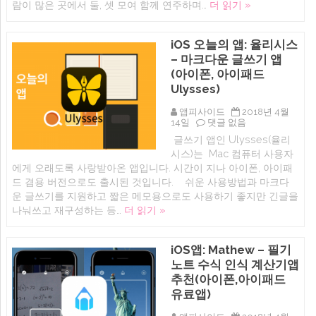
람이 많은 곳에서 둘, 셋 모여 함께 연주하며…
더 읽기 »
우
는
기
드
좋
럼
은
패
iOS 오늘의 앱: 율리시스
계
드
– 마크다운 글쓰기 앱
절
어
입
플
(아이폰, 아이패드
니
추
Ulysses)
다.
천
(아
(아
이
앱피사이드
2018년 4월
이
폰,
iOS
14일
댓글 없음
폰,
아
오
아
글쓰기 앱인 Ulysses(율리
이
늘
이
시스)는 Mac 컴퓨터 사용자
패
의
패
드
앱:
드
에게 오래도록 사랑받아온 앱입니다. 시간이 지나 아이폰, 아이패
앱
율
겸
드 겸용 버전으로도 출시된 것입니다. 쉬운 사용방법과 마크다
스
리
용)
운 글쓰기를 지원하고 짧은 메모용으로도 사용하기 좋지만 긴글을
토
시
에
어
스
나눠쓰고 재구성하는 등…
더 읽기 »
추
–
천
마
음
크
iOS앱: Mathew – 필기
악
다
어
운
노트 수식 인식 계산기앱
플
글
추천(아이폰,아이패드
모
쓰
음)
기
유료앱)
에
앱
(아