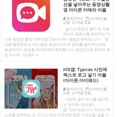
위
선을 넣어주는 동영상촬
한
영 아이폰 카메라 어플
색
칠
공
앱피사이드
2018년 3월
부
iOS
31일
댓글 없음
앱
앱
실시간 동영상 필터 및 자동
(아
Clipomatic:
텍스트 말풍선을 입혀주는 아
이
자
폰,
동
이폰 동영상 촬영 카메라앱 Clipomatic (클립포매틱)입니다. 영
아
음
상을 촬영하면서 하는 말은 음성인식으로 글자를 넣어주는데요.
이
성
음성데이터 전송을 허가해줘야 동작합니다. 음성인식은 한국어 뿐
패
인
드
식
만 아니라…
더 읽기 »
애
으
플
로
펜
자
iOS앱: Typcas 사진에
슬
막
지
말
텍스트 로고 넣기 어플
원
풍
(아이폰,아이패드)
컬
선
러
을
링
넣
앱피사이드
2018년 3월
어
iOS
어
31일
댓글 없음
플)
앱:
주
사진에 글자 로고를 넣어주
Typcas
는
는 아이폰, 아이패드
사
동
진
영
앱, Typcas입니다. 자신의 텍
에
상
스트를 입력하는 건 아니고 미리 디자인된 영문 디자인을 넣을 수
텍
촬