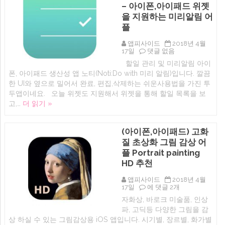
– 아이폰,아이패드 위젯
무
첨
료
알
을 지원하는 미리알림 어
어
림,
플
플
행
추
운
앱피사이드
2018년 4월
천)
번
iOS
17일
댓글 없음
에
호
오
추
할일 관리 및 미리알림 아이
늘
천
폰, 아이패드 생산성 앱 노티(Noti:Do with 미리 알림)입니다. 깔끔
일
아
시
이
한 UI와 옆으로 밀어서 완료, 편집,삭제하는 쉬운사용법을 가진 투
무
폰
두앱이네요. 오늘 위젯도 지원해서 위젯을 통해 할일 목록을 보
료
어
고,…
더 읽기 »
앱:
플)
Noti:Do
에
with
미
(아이폰,아이패드) 고화
리
질 초상화 그림 감상 어
알
림
플 Portrait painting
–
HD 추천
아
이
폰,
앱피사이드
2018년 4월
아
(아
17일
에 댓글 2개
이
이
자화상, 바로크 미술품, 인상
패
폰,
파, 고딕등 다양한 그림을 감
드
아
위
이
상 하실 수 있는 그림감상용 iOS 앱입니다. 시기별, 장르별, 화가별
젯
패