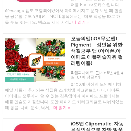
이
iOS
어플 Focus(포커스)입니다.
폰,
앱:
아
iMessage 앱도 포함되어있어서 아이메시지로 문자 보낼 때 할일
Focus
이
을 공유할 수도 있네요. NOTE항목에서는 메모 작성을 따로 해
–
패
아
둘 수도 잇는데요. 텍스트 서식 지정…
더 읽기 »
드
이
무
폰,
료
아
어
오늘의앱(iOS무료앱):
이
플
패
Pigment – 성인을 위한
(Fortune
드
City
색칠공부 앱 (아이폰,아
할
–
일
이패드 애플펜슬지원 컬
A
관
Finance
러링어플)
리
App)
+메
에
앱피사이드
2018년 4월 4
모
오
일
에 댓글 2개
장
늘
어
2400개 이상의 도안에 더해
의
플
매일 새롭게 추가되는 색칠용 스케치앱 피그먼트입니다. 아이폰,
앱
에
(iOS
아이패드 모두에서 쓸 수 있는 겸용앱이며 아이패드 프로에서는
무
애플 펜슬도 지원합니다. 도안 페이지도 카테고리별로 나눠져있는
료
데 동물, 나비, 문화, 낙서,…
더 읽기 »
앱):
Pigment
–
성
iOS앱 Clipomatic: 자동
인
음성인식으로 자막 말풍
을