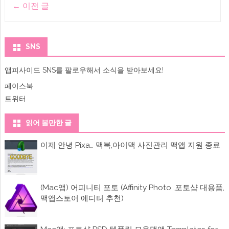
어
←
이전 글
기
플)
navigation
노
에
트
앱
,
베
SNS
어
(Bear
맥
앱피사이드 SNS를 팔로우해서 소식을 받아보세요!
앱,
아
페이스북
이
트위터
폰,
아
이
패
읽어 볼만한 글
드
추
이제 안녕 Pixa… 맥북,아이맥 사진관리 맥앱 지원 종료
천
어
플)
에
(Mac앱) 어피니티 포토 (Affinity Photo ,포토샵 대용품,
맥앱스토어 에디터 추천)