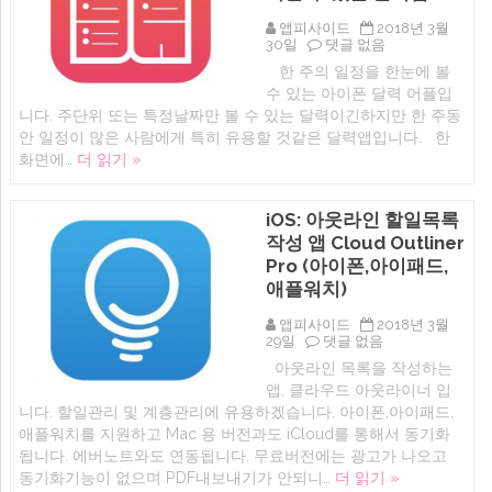
앱피사이드
2018년 3월
아
30일
댓글 없음
이
한 주의 일정을 한눈에 볼
폰
수 있는 아이폰 달력 어플입
앱:
달
니다. 주단위 또는 특정날짜만 볼 수 있는 달력이긴하지만 한 주동
력
안 일정이 많은 사람에게 특히 유용할 것같은 달력앱입니다. 한
–
화면에…
더 읽기 »
Week
Calendar
Ultimate
(주
iOS: 아웃라인 할일목록
단
작성 앱 Cloud Outliner
위
이
Pro (아이폰,아이패드,
벤
애플워치)
트
를
한
앱피사이드
2018년 3월
눈
iOS:
29일
댓글 없음
에
아
아웃라인 목록을 작성하는
파
웃
앱, 클라우드 아웃라이너 입
악
라
할
인
니다. 할일관리 및 계층관리에 유용하겠습니다. 아이폰,아이패드,
수
할
애플워치를 지원하고 Mac 용 버전과도 iCloud를 통해서 동기화
있
일
됩니다. 에버노트와도 연동됩니다. 무료버전에는 광고가 나오고
는
목
달
록
동기화기능이 없으며 PDF내보내기가 안되니…
더 읽기 »
력
작