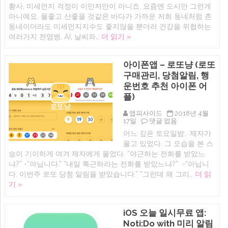
황사, 미세먼지 걱정이 이만저만이 아니죠. 요즘엔 도시만 그런게
의
예
앱:
보
아니예요. 물좋고 산좋을 것같은 바다가 가까운 저희 동네처럼 촌
띠
무
동네이더라도 미세먼지지수도 좋지않을 뿐더러 건강을 위협하는
링
료
여러가지 전염병, AI, 날씨와…
더 읽기 »
–
날
우
씨
리
앱
동
추
아이폰앱 – 로또냥 (로또
네
천
구매관리, 당첨알림, 행
전
에
염
운번호 추천 아이폰 어
병,
플)
감
기
지
앱피사이드
2018년 4월
수,
아
17일
댓글 없음
미
이
어느 깊은 토요일밤, 제자가
세
폰
울고 있었다. 그 모습을 본 스
먼
앱
지
–
승이 기이하게 여겨 제자에게 물었다. “야근하는 전화를 받았느
실
로
냐?” -“아닙니다.” “내일 특근하라는 전화를 받았느냐?” -“아닙니
시
또
다. 이번주 로또 당첨 알림을 받았습니다.” “그런데 왜 그리…
더 읽
간
냥
(아
(로
기 »
이
또
폰,
구
아
매
iOS 오늘 일시무료 앱:
이
관
패
리,
Noti:Do with 미리 알림
드
당