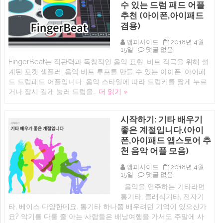
추
수 있는 드럼 패드 어플
모
추천 (아이폰,아이패드
메
겸용)
시
지
스
앱피사이드
2018년 4월
티
iOS
15일
댓글 없음
커
오
FingerBeat는 직관력과 독창적인 음악 표현, 비트 작곡을 위해 설
리
늘
멤
계된 포켓 샘플러, 음악 비트 루프를 만들 수 있는 아이폰, 아이패
무
버
료
드 드럼패드 어플입니다. 음악 스타일에 따라 드럼키를 짧게 누르
416
앱:
거나 잠시 길게 눌러 드럼을…
더 읽기 »
에
FingerBeat
–
다
양
시작하기: 기타 배우기
한
좋은 계절입니다.(아이
음
악
폰,아이패드 앱스토어 추
스
천 음악 어플 모음)
타
일
앱피사이드
2018년 4월
을
시
15일
댓글 없음
연
작
주,
음악을 연주하는 기타라면
하
녹
통기타, 클래식기타, 전자기
기:
음
기
타, 베이스 다양한데요. 통기타 하나쯤 배우려던 기억이 있으신가
할
타
수
요? 악기를 다룰 줄 아는 사람들은 배낭여행을 가서도 주말에 사
배
있