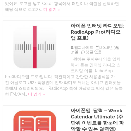
있어요. 로고를 넣고 Color 항목에서 패턴이나 색깔을 선택하면
스
영
트
아
해당 색으로 로고가…
더 읽기 »
로
이
고
폰
넣
카
아이폰 인터넷 라디오앱:
기
메
어
라
RadioApp Pro(라디오
플
어
앱 프로)
(아
플
이
에
폰,
앱피사이드
2018년 3월
아
아
31일
댓글 없음
이
이
원하는 주파수대역을 입력
폰
패
해서 듣는 인터넷 라디오 스
인
드)
터
에
트리밍 어플 RadioApp
넷
Pro(라디오앱 프로)입니다. 직관적이고 간단한 사용방식을 가
라
진 아날로그 UI가 특징인데 진짜 라디오 튜너는 아니고 인터넷을
디
오
통해서 스트리밍되요. RadioApp 특징 아날로그 방식 같은 독특
앱:
한 FM/AM…
더 읽기 »
RadioApp
Pro(라
디
오
아이폰앱: 달력 – Week
앱
Calendar Ultimate (주
프
로)
단위 이벤트를 한눈에 파
에
악할 수 있는 달력앱)