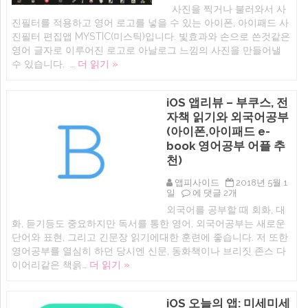
늘
드)
사진을 찍거나 불러와서 사
무
에
진필터를 적용하고 영어 로고를 넣을 수 있는 아이폰, 아이패드 사
료
iOS
진필터 편집앱 MYSTIC(미스틱)입니다. 빛효과와 손으로 쓴것같은
앱:
영어 글자로 이루어진 로고로 아날로그 느낌의 사진을 만들어낼
사
수 있습니다. …
더 읽기 »
진
을
아
날
iOS 앱리뷰 – 부쿠스, 전
로
자책 읽기와 외국어공부
그
느
(아이폰,아이패드 e-
낌
book 영어공부 어플 추
으
로
천)
만
들
앱피사이드
2018년 5월 1
기
iOS
일
에 댓글 2개
–
앱
미
외국어를 공부할 때 회화, 대
리
스
화, 듣기등도 중요하지만 독서를 통한 영어, 외국어공부는 새로운
뷰
틱
–
단어와 표현, 그리고 긴문장 읽기에대한 훈련에 좋습니다. 저 또한
(MYSTIC
부
–
영어공부를 열심히 하던 당시엔 신문, 동화책이나 브리짓 존스 다
쿠
아
이어리같은 책읅…
더 읽기 »
스,
이
전
폰,
자
아
책
이
iOS 오늘의 앱: 미세미세
읽