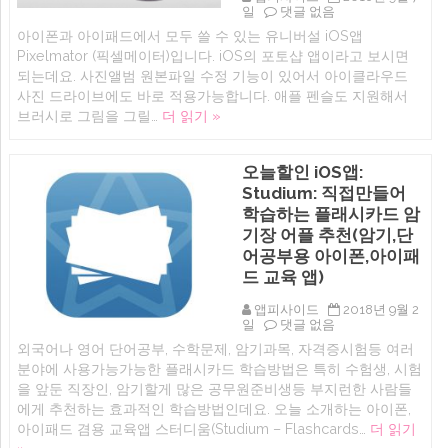
앱
일
댓글 없음
스
아이폰과 아이패드에서 모두 쓸 수 있는 유니버설 iOS앱
토
Pixelmator (픽셀메이터)입니다. iOS의 포토샵 앱이라고 보시면
어
일
되는데요. 사진앨범 원본파일 수정 기능이 있어서 아이클라우드
시
사진 드라이브에도 바로 적용가능합니다. 애플 펜슬도 지원해서
할
브러시로 그림을 그릴…
더 읽기 »
인
iOS
에
디
오늘할인 iOS앱:
터
Studium: 직접만들어
추
천
학습하는 플래시카드 암
앱-
기장 어플 추천(암기,단
픽
셀
어공부용 아이폰,아이패
메
드 교육 앱)
이
터
앱피사이드
2018년 9월 2
(Pixelmator
오
일
댓글 없음
아
늘
이
외국어나 영어 단어공부, 수학문제, 암기과목, 자격증시험등 여러
할
폰,
분야에 사용가능가능한 플래시카드 학습방법은 특히 수험생, 시험
인
아
iOS
이
을 앞둔 직장인, 암기할게 많은 공무원준비생등 부지런한 사람들
앱:
패
에게 추천하는 효과적인 학습방법인데요. 오늘 소개하는 아이폰,
Studium:
드
아이패드 겸용 교육앱 스터디움(Studium – Flashcards…
더 읽기
직
포
접
토