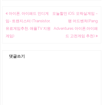
글
아이폰, 아이패드 인디게
오늘할인 iOS: 오락실게임 –
내
임- 트랜지스터 (Transistor,
팽 어드벤처(Pang
비
유료게임추천. 애플TV 지원
Adventures 아이폰,아이패
게
게임)
드 고전게임 추천)
이
션
댓글쓰기