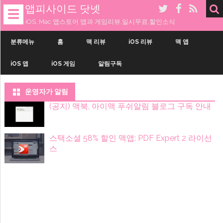
앱피사이드 닷넷
☰
iOS, Mac 앱스토어 앱과 게임리뷰,일시무료,할인소식
내
용
분류메뉴
홈
맥 리뷰
iOS 리뷰
맥 앱
으
로
iOS 앱
iOS 게임
알림구독
건
너
띄
기
운영자가 알림
(공지) 맥북, 아이맥 푸쉬알림 블로그 구독 안내
스택소셜 58% 할인 맥앱: PDF Expert 2 라이선
스