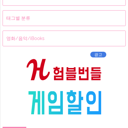
메
뉴
태그별 분류
영화/음악/iBooks
광고