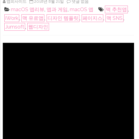
맥
앱피사이드
2018년 8월 21일
댓글 없음
앱-
macOS 앱리뷰
,
앱과 게임
,
macOS 앱
맥 추천앱
,
SNS,
광
iWork
,
맥 유료앱
,
디자인 템플릿
,
페이지스
,
맥 SNS
,
고
배
Jumsoft
,
웹디자인
너
iWork
페
이
지
스
테
마
템
플
릿-
소
셜
미
디
어
랩
(Social
Media
Lab
–
Templates
for
Pages)