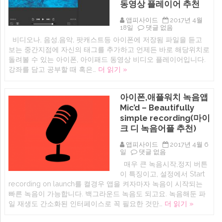
동영상 플레이어 추천
도
우
앱피사이드
2017년 4월
미
(아
18일
댓글 없음
+
이
렘
비디오나, 음성,음악, 팟캐스트등 아이폰에 저장됨 파일을 듣고
폰,
수
보는 중간지점에 자신의 태그를 추가하고 언제든 바로 해당위치로
아
면
이
알
돌려볼 수 있는 아이폰, 아이패드 동영상 비디오 플레이어입니다.
패
람:
강좌를 담고 공부할 때 혹은…
더 읽기 »
드
나
어
이
학
트
기)
에
아이폰,애플워치 녹음앱
오
Mic’d – Beautifully
늘
무
simple recording(마이
료-
크 디 녹음어플 추천)
avTag
비
앱피사이드
2017년 4월 6
디
아
일
댓글 없음
오
이
나,
매우 큰 녹음시작,정지 버튼
폰,
음
이 특징이고, 설정에서 Start
애
성,
플
recording on launch를 켤경우 앱을 켜자마자 녹음이 시작되는
음
워
악,
빠른 녹음이 가능합니다. 백그라운드 녹음도 되고요. 녹음해둔 파
치
팟
일 재생도 간소화된 인터페이스로 꼭 필요한 것만…
더 읽기 »
녹
캐
음
스
앱
트