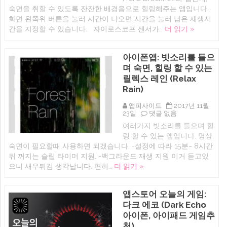
료
숙면을 취할 수 있도록 잔잔한 배경음으로 힐링해주는 앱입니다.
앱:
화면 왼쪽위 버튼을 눌러 시간이 나오면 시간을 눌러 남은 재생시
Flowing
간을 지정할 수 있습니다. 자이로스코프 센서가…
더 읽기 »
힐
링
음
악,
아이폰앱: 빗소리를 들으
집
며 숙면, 힐링 할 수 있는
중
력
릴렉스 레인 (Relax
향
Rain)
상,
화
이
앱피사이드
2017년 11월
트
아
23일
댓글 없음
노
이
여러가지 빗소리를 들으며 힐
이
폰
링 할 수 있는 앱입니다. 명상,
즈
앱:
앱
빗
숙면이 필요할때 사용하면 되겠습니다. -설정에 따라 15분~ 8시간
(아
소
뒤 꺼지는 슬립 타이머 지원. -백그라운드 재생 지원 이거 듣고있
이
리
으니 새우튀김 생각납니다. 편히…
더 읽기 »
폰,
를
아
들
이
으
패
며
앱스토어 오늘의 게임:
드)
숙
에
다크 에코 (Dark Echo
면,
힐
아이폰, 아이패드 게임추
링
천)
할