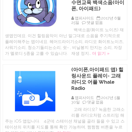
수면교육 백색소음(아이
이
즈
폰, 아이패드)
플
레
앱피사이드
2017년 6월
이
오
25일
댓글 없음
어,
늘
릴
백색소음(화이트 노이즈) 재
무
렉
생앱인데요. 이건 힐링음악이 아닌 말그대로 소음을 주기적으로
료
스
(iOS)
플레이해주는 앱이네요. 헤어드라이기소리, 라디오 화이트노이즈,
베
아
이
사워기소리, 청소기돌리는소리, 쉿~ , 비닐봉지 만지는 소리, 자장
기
비
가 멜로디 5종을 고를 수 있습니다. 재생 정지…
더 읽기 »
재
에
우
기
화
(아이폰,아이패드 앱) 힐
이
링사운드 플레이- 고래
트
노
라디오 어플 Whale
이
Radio
즈:
자
장
앱피사이드
2017년 5월
가
(아
30일
댓글 없음
물
이
고래 라디오? 녹음한 고래소
개
폰,
리를 라디오처럼 스트리밍 해
PRO
아
–
이
주는 iOS 앱입니다. 4군데 스테이션 채널을 골라 들을 수 있고 스
영
패
테이션의 위치를 지도를 통해 확인 가능하며, 쩜쩜쩜 버튼을 누르
유
드