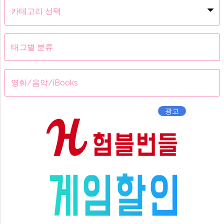
분
류
메
뉴
태그별 분류
영화/음악/iBooks
광고