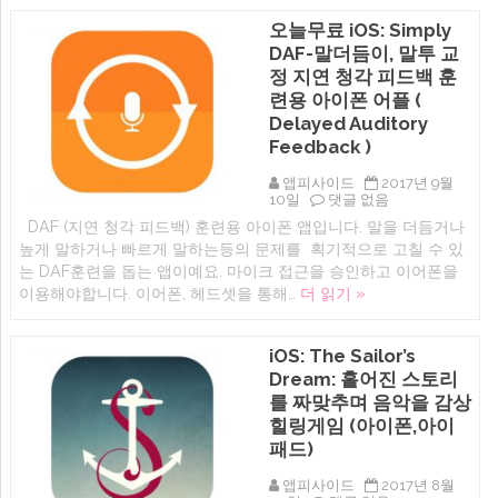
즈
콤
오늘무료 iOS: Simply
재
프
생)
로,
DAF-말더듬이, 말투 교
에
효
정 지연 청각 피드백 훈
과
음
련용 아이폰 어플 (
라
Delayed Auditory
이
Feedback )
브
러
리
앱피사이드
2017년 9월
아
오
10일
댓글 없음
이
늘
DAF (지연 청각 피드백) 훈련용 아이폰 앱입니다. 말을 더듬거나
폰
무
아
높게 말하거나 빠르게 말하는등의 문제를 획기적으로 고칠 수 있
료
이
iOS:
는 DAF훈련을 돕는 앱이예요. 마이크 접근을 승인하고 이어폰을
패
Simply
이용해야합니다. 이어폰, 헤드셋을 통해…
더 읽기 »
드)
DAF-
에
말
더
듬
iOS: The Sailor’s
이,
Dream: 흩어진 스토리
말
투
를 짜맞추며 음악을 감상
교
힐링게임 (아이폰,아이
정
패드)
지
연
청
앱피사이드
2017년 8월