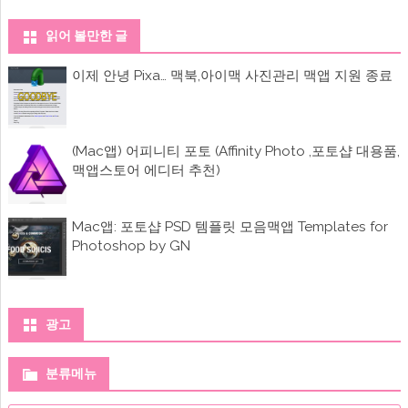
아
이
패
읽어 볼만한 글
드
라
디
이제 안녕 Pixa… 맥북,아이맥 사진관리 맥앱 지원 종료
오
에
(Mac앱) 어피니티 포토 (Affinity Photo ,포토샵 대용품,
맥앱스토어 에디터 추천)
Mac앱: 포토샵 PSD 템플릿 모음맥앱 Templates for
Photoshop by GN
광고
분류메뉴