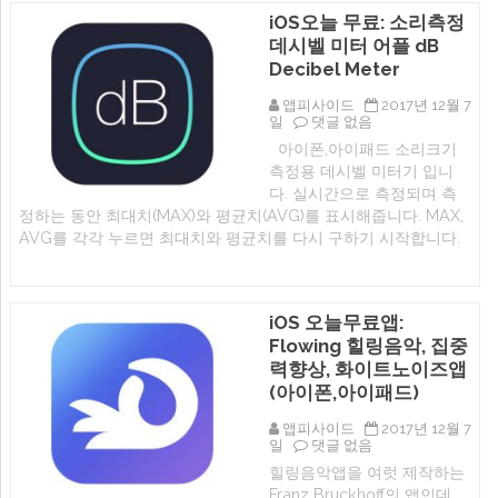
동
iOS오늘 무료: 소리측정
조
데시벨 미터 어플 dB
기
–
Decibel Meter
수
면
앱피사이드
2017년 12월 7
과
iOS
일
댓글 없음
명
오
상
아이폰,아이패드 소리크기
늘
어
측정용 데시벨 미터기 입니
무
플
료:
다. 실시간으로 측정되며 측
도
소
움
정하는 동안 최대치(MAX)와 평균치(AVG)를 표시해줍니다. MAX,
리
긴
AVG를 각각 누르면 최대치와 평균치를 다시 구하기 시작합니다.
측
장
정
완
데
화
시
과
벨
집
iOS 오늘무료앱:
미
중
터
Flowing 힐링음악, 집중
력
어
향
력향상, 화이트노이즈앱
플
상
dB
(아이폰,아이패드)
에
Decibel
Meter
앱피사이드
2017년 12월 7
에
iOS
일
댓글 없음
오
힐링음악앱을 여럿 제작하는
늘
Franz Bruckhoff의 앱인데,
무