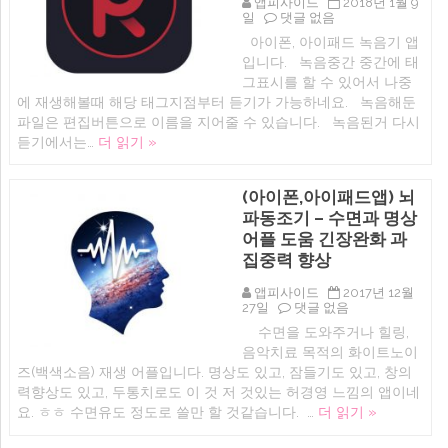
이
앱피사이드
2018년 1월 9
iOS
완
일
댓글 없음
앱
소
아이폰, 아이패드 녹음기 앱
오
리
입니다. 녹음중간 중간에 태
늘
(백
무
색
그표시를 할 수 있어서 나중
료:
소
에 재생해볼때 해당 태그지점부터 듣기가 가능하네요. 녹음해둔
녹
음
파일은 편집버튼으로 이름을 지어줄 수 있습니다. 녹음된거 다시
음
재
기
생
듣기에서는…
더 읽기 »
–
어
메
플)
모
에
(아이폰,아이패드앱) 뇌
(아
이
파동조기 – 수면과 명상
폰,
어플 도움 긴장완화 과
아
이
집중력 향상
패
드
앱피사이드
2017년 12월
녹
(아
27일
댓글 없음
음
이
수면을 도와주거나 힐링,
어
폰,
플)
음악치료 목적의 화이트노이
아
에
이
즈(백색소음) 재생 어플입니다. 명상도 있고, 잠들기도 있고, 창의
패
력향상도 있고, 두통치로도 이 것 저 것있는 허경영 느낌의 앱이네
드
요. ㅎㅎ 수면유도 정도로 쓸만 할 것같습니다. …
더 읽기 »
앱)
뇌
파