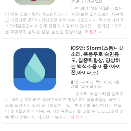
각
iOS:
30일
댓글 없음
피
The
다른 게임 Year Walk 개발팀
드
Sailor’s
백
이 만든 스토리텔링 어드벤처입니다. 평화로운 일러스트와 차분하
Dream:
훈
흩
고 아름다운 음악이 인상깊은 힐링되는 게임입니다. 텍스트기반의
련
어
스토리텔링인데 아쉽게 한글이 지원되지 않네요. 흩어진 스토리
용
진
아
를 짜맞추며 음악을 감상, 심신을 힐링하실…
더 읽기 »
스
이
토
폰
리
어
를
iOS앱: Storm(스톰)- 빗
플
짜
(
소리, 폭풍우로 숙면유
맞
Delayed
추
도, 집중력향상, 명상하
Auditory
며
는 백색소음 어플 (아이
Feedback
음
)
악
폰,아이패드)
에
을
감
앱피사이드
2017년 8월
상
iOS
17일
댓글 없음
힐
앱:
링
빗소리, 폭풍소리를 들려주
Storm(스
게
는 아이폰,아이패드 화이트노이즈 앱입니다. 집중력향상, 숙면유
톰)-
임
빗
도를 도와주는 힐링 오디오앱이네요. 빗소리를 좋아하시는 분들
(아
소
이
이 좋아할만한게 여름, 봄, 거센폭풍소리를 고를 수 있고 그조차 맘
리,
폰,
에 들지 않는다면 커스텀 메뉴에서…
더 읽기 »
폭
아
풍
이
우
패
로