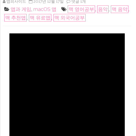
Mac
앱피사이드
2017년 12월 17일
댓글 1개
앱:
앱과 게임
,
macOS 앱
맥 영어공부
,
음악
,
맥 음악
,
어
학
맥 추천앱
,
맥 유료앱
,
맥 외국어공부
용
또
는
노
래
연
습
용
구
간
반
복
맥
프
로
그
램
Anytune
–
완
벽
한
속
도
조
절