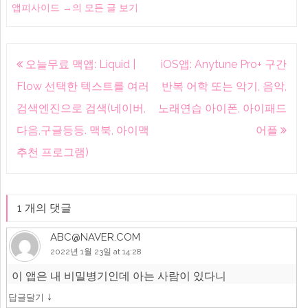
앱피사이드
→
의 모든 글 보기
글
오늘무료 맥앱: Liquid |
iOS앱: Anytune Pro+ 구간
내
Flow 선택한 텍스트를 여러
반복 어학 또는 악기, 음악,
비
검색엔진으로 검색(네이버,
노래연습 아이폰, 아이패드
게
다음,구글등등. 맥북, 아이맥
어플
이
추천 프로그램)
션
1 개의 댓글
ABC@NAVER.COM
2022년 1월 23일 at 14:28
이 앱은 내 비밀병기인데 아는 사람이 있다니
↓
답글달기