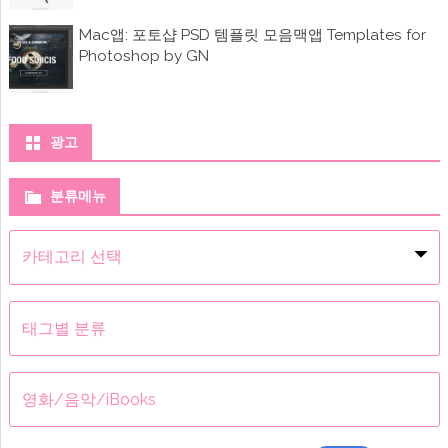
Mac앱: 포토샵 PSD 템플릿 모음맥앱 Templates for
Photoshop by GN
광고
분류메뉴
분
류
메
뉴
태그별 분류
영화/음악/iBooks