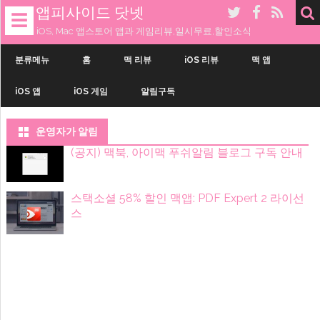
앱피사이드 닷넷
☰
iOS, Mac 앱스토어 앱과 게임리뷰,일시무료,할인소식
내
용
분류메뉴
홈
맥 리뷰
iOS 리뷰
맥 앱
으
로
iOS 앱
iOS 게임
알림구독
건
너
띄
기
운영자가 알림
(공지) 맥북, 아이맥 푸쉬알림 블로그 구독 안내
스택소셜 58% 할인 맥앱: PDF Expert 2 라이선
스