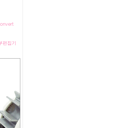
nvert
 외부편집기