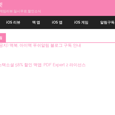
넷
앱과 게임리뷰,일시무료,할인소식
내
용
iOS 리뷰
맥 앱
iOS 앱
iOS 게임
알림구독
으
로
건
림
너
띄
(공지) 맥북, 아이맥 푸쉬알림 블로그 구독 안내
기
스택소셜 58% 할인 맥앱: PDF Expert 2 라이선스