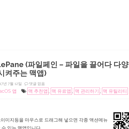
FilePane (파일페인 – 파일을 끌어다 다
시켜주는 맥앱)
Mac
17년 7월 12일
댓글 없음
앱:
acOS 앱
맥 추천앱
,
맥 유료앱
,
맥 관리하기
,
맥 유틸리티
FilePane
(파
일
페
인
–
파
트,이미지등을 마우스로 드래그해 넣으면 각종 액션메뉴
일
을
 수 있는 맥앱입니다.