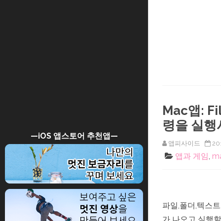
Mac앱: 
령을 실행
—iOS 앱스토어 추천앱—
앱피사이드
20
앱과 게임
,
m
파일,폴더,텍스
가 나오고 실행할