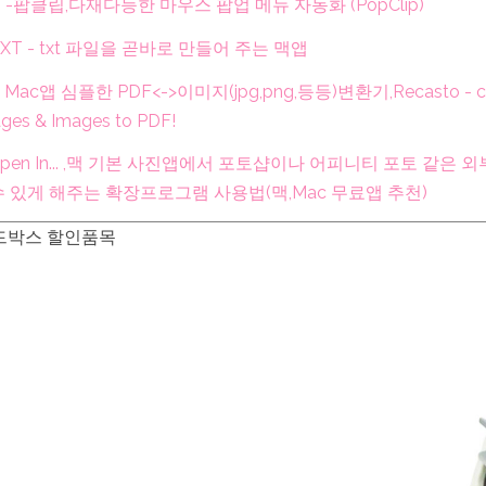
 -팝클립,다재다능한 마우스 팝업 메뉴 자동화 (PopClip)
uTXT - txt 파일을 곧바로 만들어 주는 맥앱
Mac앱 심플한 PDF<->이미지(jpg,png,등등)변환기,Recasto - co
ges & Images to PDF!
 Open In... ,맥 기본 사진앱에서 포토샵이나 어피니티 포토 같은
수 있게 해주는 확장프로그램 사용법(맥,Mac 무료앱 추천)
드박스 할인품목