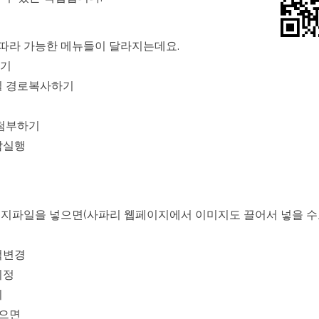
끌
어
다
다
따라 가능한 메뉴들이 달라지는데요.
양
한
하기
명
령
일 경로복사하기
을
실
행
시
 첨부하기
켜
주
랍실행
는
맥
앱)
에
미지파일을 넣으면(사파리 웹페이지에서 이미지도 끌어서 넣을 수
적변경
지정
기
으면