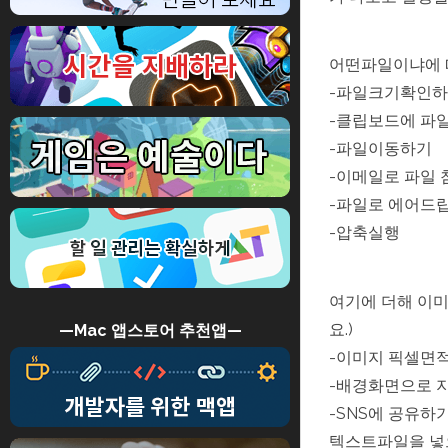
어떤파일이냐에 
-파일크기확인
-클립보드에 파
-파일이동하기
-이메일로 파일
-파일로 에어드
-압축실행
여기에 더해 이
요.)
—Mac 앱스토어 추천앱—
-이미지 픽셀면
-배경화면으로 
-SNS에 공유하
텍스트파일을 넣