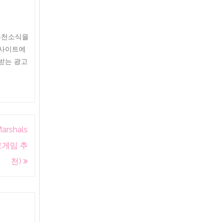
,추천소식을
이 웹사이트에
받는 광고
rshals
료게임 추
천)