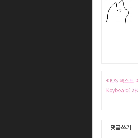
글
iOS 텍스트 
내
Keyboard(
비
게
이
댓글쓰기
션