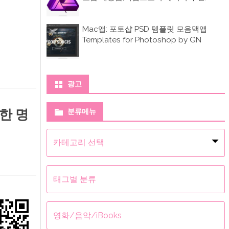
Mac앱: 포토샵 PSD 템플릿 모음맥앱
Templates for Photoshop by GN
광고
양한 명
분류메뉴
분
류
메
뉴
태그별 분류
영화/음악/iBooks